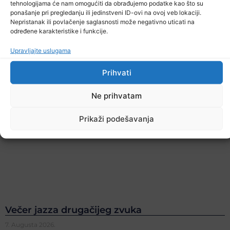
tehnologijama će nam omogućiti da obrađujemo podatke kao što su
ponašanje pri pregledanju ili jedinstveni ID-ovi na ovoj veb lokaciji.
Nepristanak ili povlačenje saglasnosti može negativno uticati na
određene karakteristike i funkcije.
Upravljajte uslugama
Prihvati
Ne prihvatam
Prikaži podešavanja
Večer jazza drugačijeg zvuka
7. Augusta 2026.