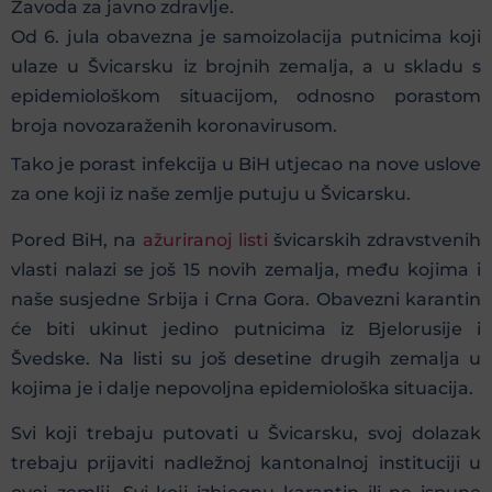
Zavoda za javno zdravlje.
Od 6. jula obavezna je samoizolacija putnicima koji
ulaze u Švicarsku iz brojnih zemalja, a u skladu s
epidemiološkom situacijom, odnosno porastom
broja novozaraženih koronavirusom.
Tako je porast infekcija u BiH utjecao na nove uslove
za one koji iz naše zemlje putuju u Švicarsku.
Pored BiH, na
ažuriranoj listi
švicarskih zdravstvenih
vlasti nalazi se još 15 novih zemalja, među kojima i
naše susjedne Srbija i Crna Gora. Obavezni karantin
će biti ukinut jedino putnicima iz Bjelorusije i
Švedske. Na listi su još desetine drugih zemalja u
kojima je i dalje nepovoljna epidemiološka situacija.
Svi koji trebaju putovati u Švicarsku, svoj dolazak
trebaju prijaviti nadležnoj kantonalnoj instituciji u