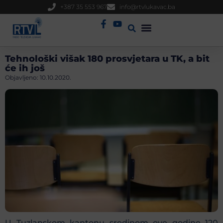
+387 35 553 967
info@rtvlukavac.ba
Radio Uživo
Sjednica Gradskog Vijeća
Tehnološki višak 180 prosvjetara u TK, a bit
će ih još
Objavljeno:
10.10.2020.
U Tuzlanskom kantonu sredinom ove godine 120