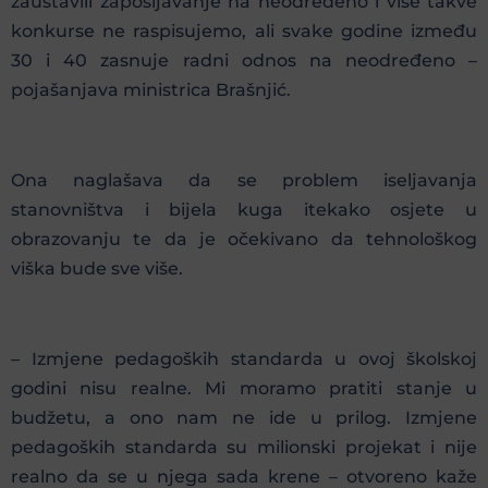
zaustavili zapošljavanje na neodređeno i više takve
konkurse ne raspisujemo, ali svake godine između
30 i 40 zasnuje radni odnos na neodređeno –
pojašanjava ministrica Brašnjić.
Ona naglašava da se problem iseljavanja
stanovništva i bijela kuga itekako osjete u
obrazovanju te da je očekivano da tehnološkog
viška bude sve više.
– Izmjene pedagoških standarda u ovoj školskoj
godini nisu realne. Mi moramo pratiti stanje u
budžetu, a ono nam ne ide u prilog. Izmjene
pedagoških standarda su milionski projekat i nije
realno da se u njega sada krene – otvoreno kaže