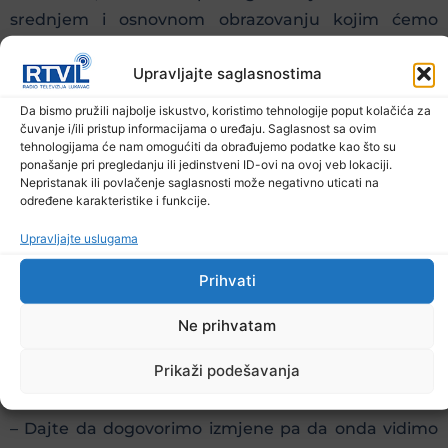
srednjem i osnovnom obrazovanju kojim ćemo
zaustaviti zapošljavanje na neodređeno, kao što je
Upravljajte saglasnostima
to već urađeno za visoko obrazovanje ili pozorišnu
djelatnost. Naš prijedlog pedagoških standarda i
Da bismo pružili najbolje iskustvo, koristimo tehnologije poput kolačića za
izmjene zakona stoje i nemamo odgovor
čuvanje i/ili pristup informacijama o uređaju. Saglasnost sa ovim
tehnologijama će nam omogućiti da obrađujemo podatke kao što su
ministarstva – kaže predsjednik Sindikata srednjeg i
ponašanje pri pregledanju ili jedinstveni ID-ovi na ovoj veb lokaciji.
visokog obrazovanja, odgoja, nauke i kulture Admir
Nepristanak ili povlačenje saglasnosti može negativno uticati na
određene karakteristike i funkcije.
Terzić.
Upravljajte uslugama
Prihvati
On ističe da sindikat ne prihvata argument resornog
ministarstva da se radi o milionima maraka
Ne prihvatam
potrebnim za provedbu izmjena.
Prikaži podešavanja
– Dajte da dogovorimo izmjene pa da onda vidimo