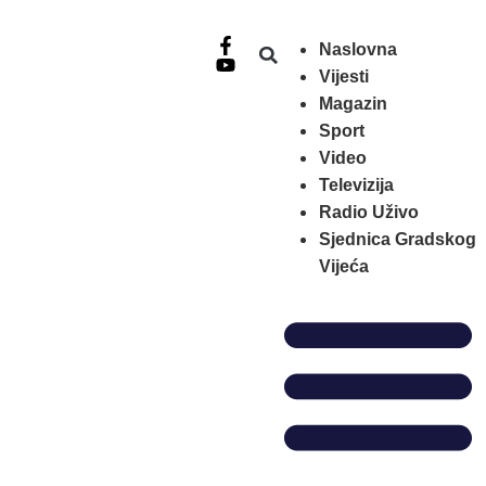
+387 35 553 967
info@rtvlukavac.ba
Naslovna
Vijesti
Magazin
Sport
Video
Televizija
Radio Uživo
Sjednica Gradskog
Vijeća