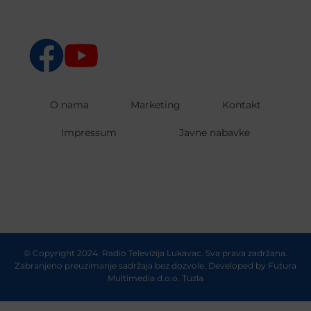
O nama
Marketing
Kontakt
Impressum
Javne nabavke
© Copyright 2024. Radio Televizija Lukavac. Sva prava zadržana.
Zabranjeno preuzimanje sadržaja bez dozvole. Developed by
Futura
Multimedia d.o.o. Tuzla