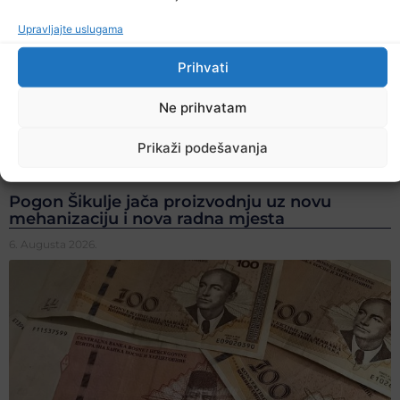
Upravljajte uslugama
Prihvati
Ne prihvatam
Prikaži podešavanja
Pogon Šikulje jača proizvodnju uz novu
mehanizaciju i nova radna mjesta
6. Augusta 2026.