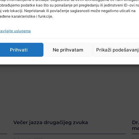
obrađujemo podatke kao što su ponašanje pri pregledanju ili jedinstveni ID-ovi n
j veb lokaciji. Nepristanak ili povlačenje saglasnosti može negativno uticati na
eđene karakteristike i funkcije.
avljajte uslugama
Prihvati
Ne prihvatam
Prikaži podešavan
Večer jazza drugačijeg zvuka
Dr
me