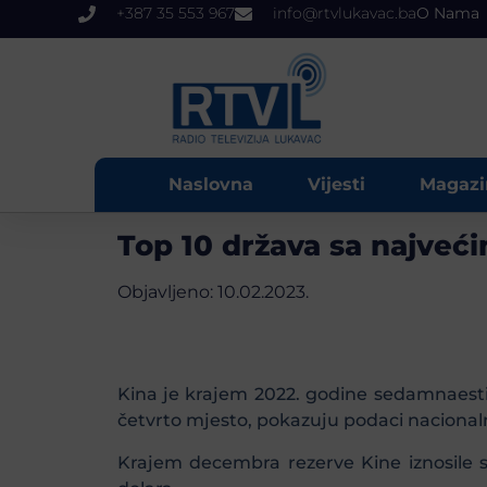
+387 35 553 967
info@rtvlukavac.ba
O Nama
Naslovna
Vijesti
Magazi
Top 10 država sa najveći
Objavljeno:
10.02.2023.
Kina je krajem 2022. godine sedamnaesti p
četvrto mjesto, pokazuju podaci nacional
Krajem decembra rezerve Kine iznosile su 