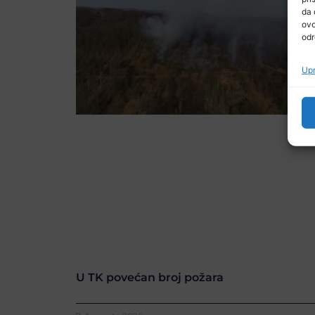
da 
ovo
odr
Upr
U TK povećan broj požara