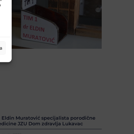
a
ja
. Eldin Muratović specijalista porodične
dicine JZU Dom zdravlja Lukavac