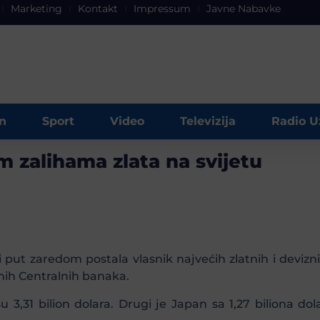
Marketing
Kontakt
Impressum
Javne Nabavke
n
Sport
Video
Televizija
Radio U
m zalihama zlata na svijetu
ut zaredom postala vlasnik najvećih zlatnih i deviznih
nih Centralnih banaka.
3,31 bilion dolara. Drugi je Japan sa 1,27 biliona dola