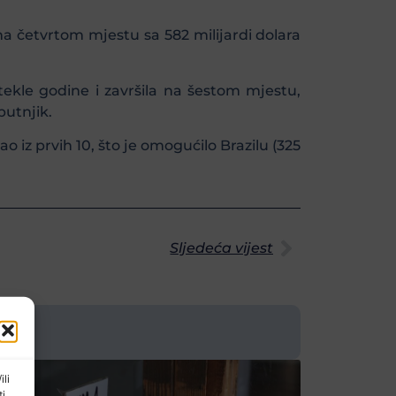
u na četvrtom mjestu sa 582 milijardi dolara
tekle godine i završila na šestom mjestu,
putnjik.
o iz prvih 10, što je omogućilo Brazilu (325
Sljedeća vijest
ili
ti