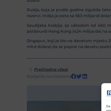
dolara.
Rusija, koja je prošle godine izgubila četv
rezervi. Indija je peta sa 563 milijardi dolar
Saudijska Arabija, sa uštedom od 460 mlr
potisnuvši Hong Kong (424 milijarde) na s
Singapur, koji je bio na devetom mjestu 202
mlrd dolara) da se popne na devetu pozicij
Prethodna vijest
Podijelite na mrežama
Da 
pri