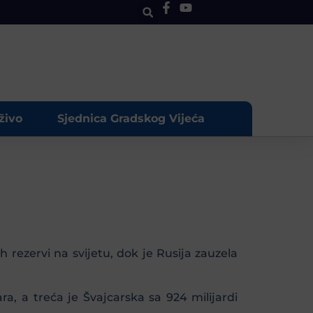
živo
Sjednica Gradskog Vijeća
 rezervi na svijetu, dok je Rusija zauzela
ra, a treća je Švajcarska sa 924 milijardi