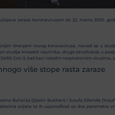
 slučajeva zaraze koronavirusom do 22. marta 2020. g
porijim širenjem novog koronavirusa, navodi se u stud
akon studije kineskih naučnika, drugo istraživanje u pos
SARS-CoV-2, baš kao i ostalim respiratornim virusima, u
nogo više stope rasta zaraze
sima Buharija (Qasim Bukhari) i Jusufa Džamila (Yusufa
 dijelovima svijeta te ih uspoređivali sa dva parametr