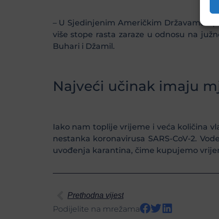
– U Sjedinjenim Američkim Državama epid
više stope rasta zaraze u odnosu na južn
Buhari i Džamil.
Najveći učinak imaju mj
Iako nam toplije vrijeme i veća količina 
nestanka koronavirusa SARS-CoV-2. Vodeći
uvođenja karantina, čime kupujemo vrijeme
Prethodna vijest
Podijelite na mrežama