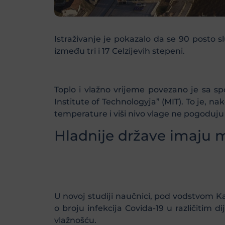
Istraživanje je pokazalo da se 90 posto
između tri i 17 Celzijevih stepeni.
Toplo i vlažno vrijeme povezano je sa s
Institute of Technologyja” (MIT). To je, n
temperature i viši nivo vlage ne pogoduju 
Hladnije države imaju m
U novoj studiji naučnici, pod vodstvom Ka
o broju infekcija Covida-19 u različitim
vlažnošću.