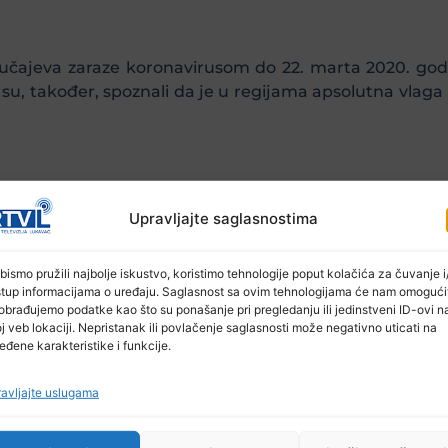
 slučajeva zaraze koronavirusom do 22. marta 2020. g
ci su, također, spoznali da je u regijama apsolutna vla
j slučajeva Covida-19 počeo se brzo povećavati. To pos
o je Buhari za “New York Times”.
Upravljajte saglasnostima
bismo pružili najbolje iskustvo, koristimo tehnologije poput kolačića za čuvanje i/
 južnoj hemisferi, kod kojih je trenutno sredina ljeta, p
stup informacijama o uređaju. Saglasnost sa ovim tehnologijama će nam omogući
obrađujemo podatke kao što su ponašanje pri pregledanju ili jedinstveni ID-ovi n
i do sada predstavljaju manje od šest posto globalnih 
j veb lokaciji. Nepristanak ili povlačenje saglasnosti može negativno uticati na
eđene karakteristike i funkcije.
ili da bi azijske zemlje koje se suočavaju sa monsuni
avljajte uslugama
znad 10 grama po kubnom metru.