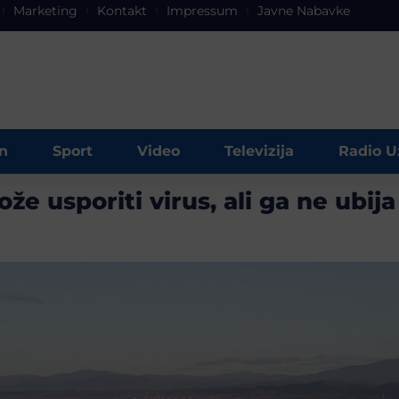
Marketing
Kontakt
Impressum
Javne Nabavke
n
Sport
Video
Televizija
Radio U
že usporiti virus, ali ga ne ubija