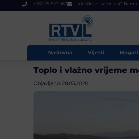
+387 35 553 967
info@rtvlukavac.ba
O Nama
Naslovna
Vijesti
Magazi
Toplo i vlažno vrijeme mo
Objavljeno:
28.03.2020.