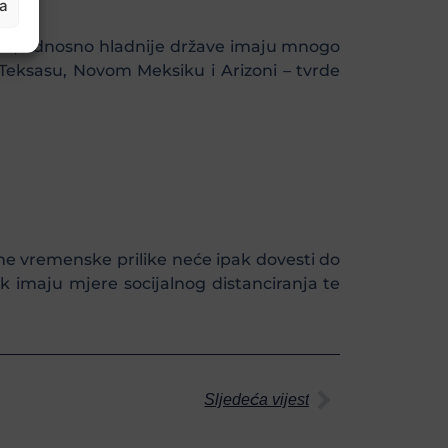
ja
rne, odnosno hladnije države imaju mnogo
 Teksasu, Novom Meksiku i Arizoni – tvrde
jne vremenske prilike neće ipak dovesti do
k imaju mjere socijalnog distanciranja te
Sljedeća vijest