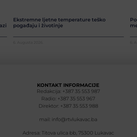
Ekstremne ljetne temperature teško
Po
azi
pogađaju i životinje
me
6. Augusta 2026.
6. 
KONTAKT INFORMACIJE
Redakcija: +387 35 553 987
Radio: +387 35 553 967
Direktor: +387 35 553 988
mail: info@rtvlukavac.ba
Adresa: Titova ulica bb, 75300 Lukavac