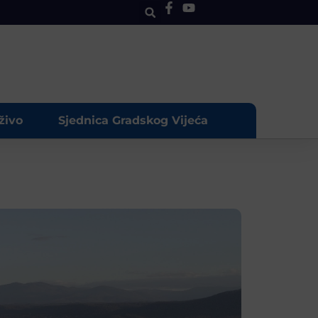
živo
Sjednica Gradskog Vijeća