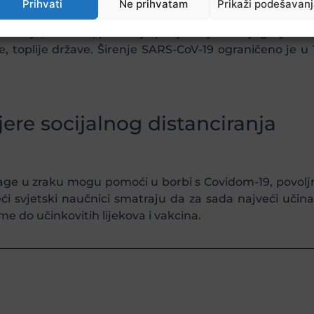
Prihvati
Ne prihvatam
Prikaži podešavan
emija, također, pokazuje podjelu sjever – jug. Sjeve
e, toplije države. Širenje SARS-CoV-19 ograničeno je u
ere socijalnog distanciranja
vlage u zraku mogu pomoći u borbi s Covidom-19, povol
 svjetski naučnici smatraju da za sada najveći učina
 do učinkovitih lijekova i vakcina.