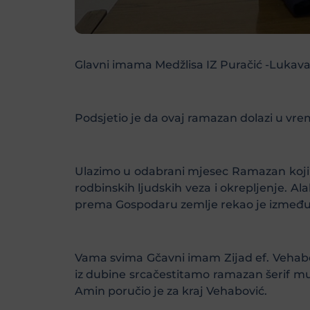
Glavni imama Medžlisa IZ Puračić -Lukav
Podsjetio je da ovaj ramazan dolazi u vrem
Ulazimo u odabrani mjesec Ramazan koji č
rodbinskih ljudskih veza i okrepljenje. Al
prema Gospodaru zemlje rekao je između o
Vama svima Gčavni imam Zijad ef. Vehabovi
iz dubine srcačestitamo ramazan šerif mub
Amin poručio je za kraj Vehabović.