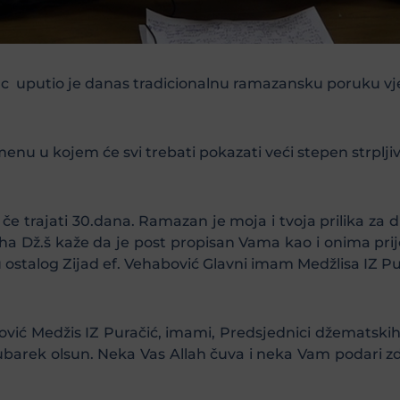
ac uputio je danas tradicionalnu ramazansku poruku vj
enu u kojem će svi trebati pokazati veći stepen strpljiv
e trajati 30.dana. Ramazan je moja i tvoja prilika za 
aha Dž.š kaže da je post propisan Vama kao i onima prije 
stalog Zijad ef. Vehabović Glavni imam Medžlisa IZ Pu
ć Medžis IZ Puračić, imami, Predsjednici džematskih od
arek olsun. Neka Vas Allah čuva i neka Vam podari zdr