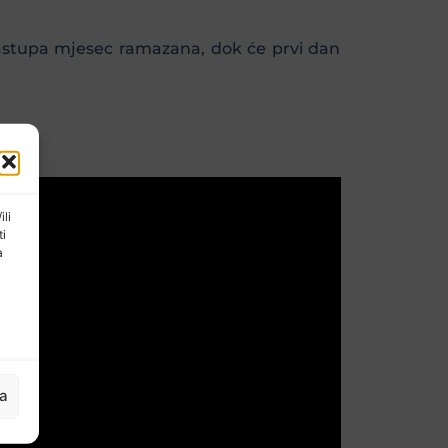
astupa mjesec ramazana, dok će prvi dan
ili
ti
a
ja