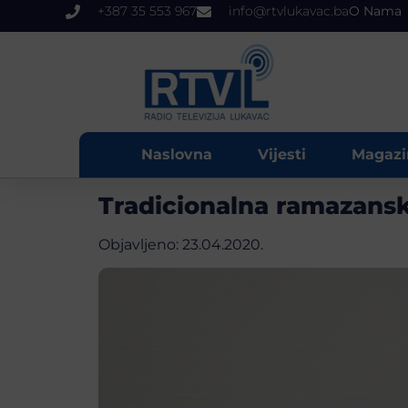
+387 35 553 967
info@rtvlukavac.ba
O Nama
Naslovna
Vijesti
Magazi
Tradicionalna ramazansk
Objavljeno:
23.04.2020.