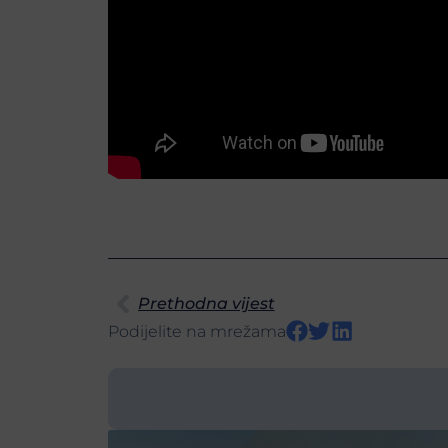
Prethodna vijest
Podijelite na mrežama