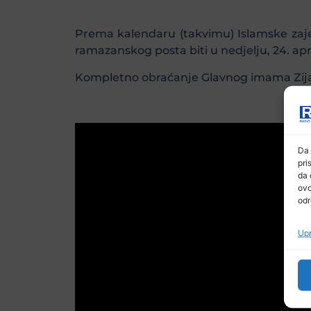
Prema kalendaru (takvimu) Islamske zaj
ramazanskog posta biti u nedjelju, 24. apri
Kompletno obraćanje Glavnog imama Zija
Da 
pri
da 
ovo
odr
Upr