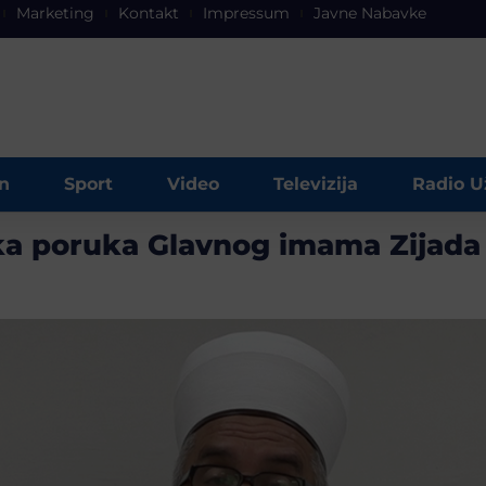
Marketing
Kontakt
Impressum
Javne Nabavke
n
Sport
Video
Televizija
Radio U
a poruka Glavnog imama Zijada 