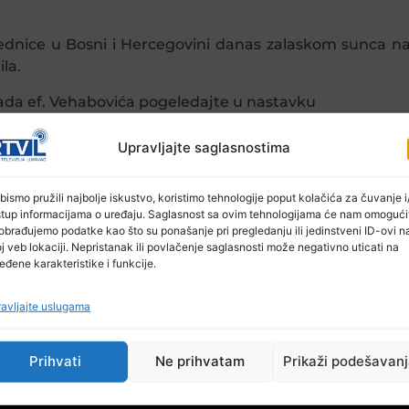
ednice u Bosni i Hercegovini danas zalaskom sunca n
la.
da ef. Vehabovića pogeledajte u nastavku
Upravljajte saglasnostima
bismo pružili najbolje iskustvo, koristimo tehnologije poput kolačića za čuvanje i/
stup informacijama o uređaju. Saglasnost sa ovim tehnologijama će nam omogući
obrađujemo podatke kao što su ponašanje pri pregledanju ili jedinstveni ID-ovi n
j veb lokaciji. Nepristanak ili povlačenje saglasnosti može negativno uticati na
eđene karakteristike i funkcije.
avljajte uslugama
Prihvati
Ne prihvatam
Prikaži podešavan