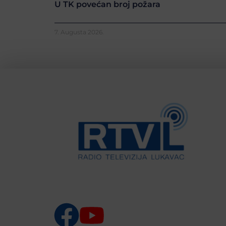
U TK povećan broj požara
7. Augusta 2026.