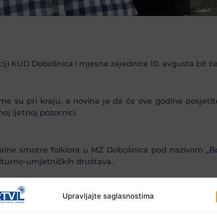
ji KUD Dobošnica i mjesne zajednice 10. avgusta bit će 
me su pri kraju, a novina je da će ove godine posjeti
j ljetnoj pozornici.
alne smotre folklora u MZ Dobošnica pod nazivom „Bos
lturno-umjetničkih društava.
Upravljajte saglasnostima
ličena na otvorenom ispred Doma kulture na ljetnoj 
judi i sponzora uspjeli da urade ljetnu pozornicu ko