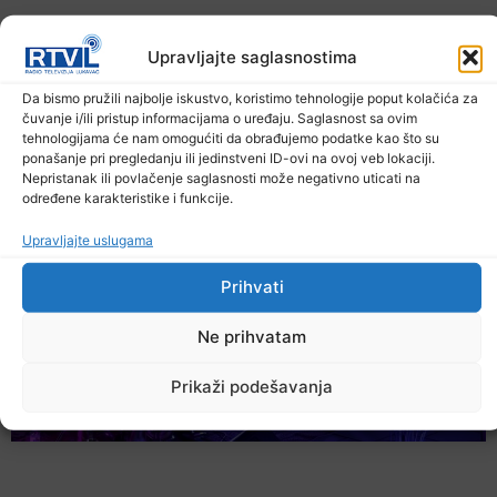
Upravljajte saglasnostima
Da bismo pružili najbolje iskustvo, koristimo tehnologije poput kolačića za
čuvanje i/ili pristup informacijama o uređaju. Saglasnost sa ovim
U TK povećan broj požara
tehnologijama će nam omogućiti da obrađujemo podatke kao što su
7. Augusta 2026.
ponašanje pri pregledanju ili jedinstveni ID-ovi na ovoj veb lokaciji.
Nepristanak ili povlačenje saglasnosti može negativno uticati na
određene karakteristike i funkcije.
Upravljajte uslugama
Prihvati
Ne prihvatam
Prikaži podešavanja