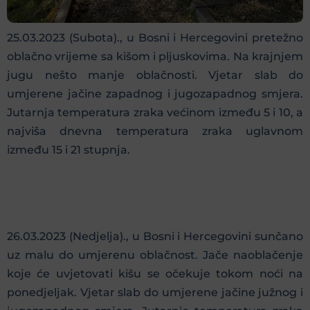
25.03.2023 (Subota)., u Bosni i Hercegovini pretežno
oblačno vrijeme sa kišom i pljuskovima. Na krajnjem
jugu nešto manje oblačnosti. Vjetar slab do
umjerene jačine zapadnog i jugozapadnog smjera.
Jutarnja temperatura zraka većinom između 5 i 10, a
najviša dnevna temperatura zraka uglavnom
između 15 i 21 stupnja.
26.03.2023 (Nedjelja)., u Bosni i Hercegovini sunčano
uz malu do umjerenu oblačnost. Jače naoblačenje
koje će uvjetovati kišu se očekuje tokom noći na
ponedjeljak. Vjetar slab do umjerene jačine južnog i