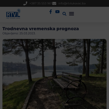
+387 35 553 967
info@rtvlukavac.ba
Radio Uživo
Sjednica Gradskog Vijeća
Trodnevna vremenska prognoza
Objavljeno:
25.03.2023.