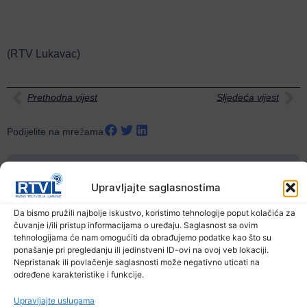
(RTV Lukavac)
Prethodna vijest
Sljedeća vijest
Podijelite na mrežama
Ostale novosti
Upravljajte saglasnostima
Da bismo pružili najbolje iskustvo, koristimo tehnologije poput kolačića za
čuvanje i/ili pristup informacijama o uređaju. Saglasnost sa ovim
tehnologijama će nam omogućiti da obrađujemo podatke kao što su
ponašanje pri pregledanju ili jedinstveni ID-ovi na ovoj veb lokaciji.
Nepristanak ili povlačenje saglasnosti može negativno uticati na
određene karakteristike i funkcije.
Upravljajte uslugama