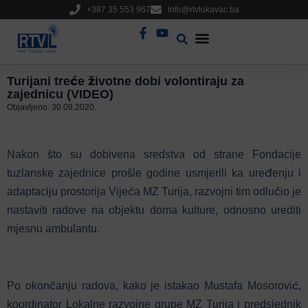
+387 35 553 967
info@rtvlukavac.ba
Radio Uživo
Sjednica Gradskog Vijeća
Turijani treće životne dobi volontiraju za
zajednicu (VIDEO)
Objavljeno:
30.09.2020.
Nakon što su dobivena sredstva od strane Fondacije
tuzlanske zajednice prošle godine usmjerili ka uređenju i
adaptaciju prostorija Vijeća MZ Turija, razvojni tim odlučio je
nastaviti radove na objektu doma kulture, odnosno urediti
mjesnu ambulantu.
Po okončanju radova, kako je istakao Mustafa Mosorović,
koordinator Lokalne razvojne grupe MZ Turija i predsjednik