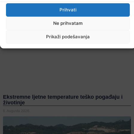
Prihvati
Ne prihvatam
Prikaži podešavanja
Ekstremne ljetne temperature teško pogađaju i
životinje
6. Augusta 2026.