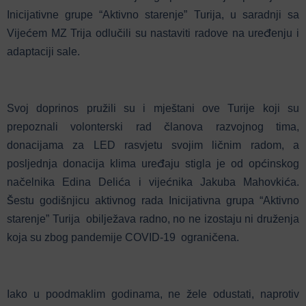
Inicijativne grupe “Aktivno starenje” Turija, u saradnji sa
Vijećem MZ Trija odlučili su nastaviti radove na uređenju i
adaptaciji sale.
Svoj doprinos pružili su i mještani ove Turije koji su
prepoznali volonterski rad članova razvojnog tima,
donacijama za LED rasvjetu svojim ličnim radom, a
posljednja donacija klima uređaju stigla je od općinskog
načelnika Edina Delića i vijećnika Jakuba Mahovkića.
Šestu godišnjicu aktivnog rada Inicijativna grupa “Aktivno
starenje” Turija obilježava radno, no ne izostaju ni druženja
koja su zbog pandemije COVID-19 ograničena.
Iako u poodmaklim godinama, ne žele odustati, naprotiv