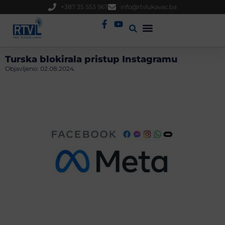
+387 35 553 967
info@rtvlukavac.ba
Radio Uživo
Sjednica Gradskog Vijeća
Turska blokirala pristup Instagramu
Objavljeno:
02.08.2024.