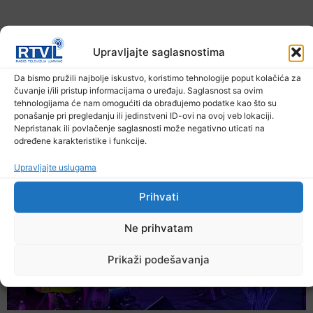
Upravljajte saglasnostima
Da bismo pružili najbolje iskustvo, koristimo tehnologije poput kolačića za
čuvanje i/ili pristup informacijama o uređaju. Saglasnost sa ovim
tehnologijama će nam omogućiti da obrađujemo podatke kao što su
U TK povećan broj požara
ponašanje pri pregledanju ili jedinstveni ID-ovi na ovoj veb lokaciji.
Nepristanak ili povlačenje saglasnosti može negativno uticati na
7. Augusta 2026.
određene karakteristike i funkcije.
Upravljajte uslugama
Prihvati
Ne prihvatam
Prikaži podešavanja