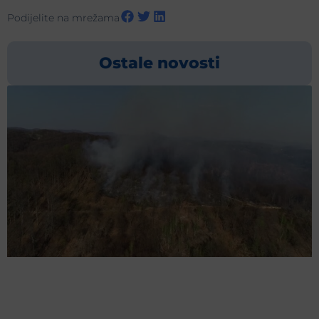
Podijelite na mrežama
Ostale novosti