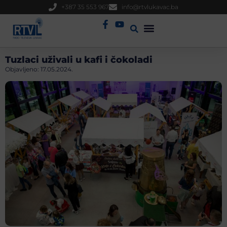
+387 35 553 967
info@rtvlukavac.ba
Radio Uživo
Sjednica Gradskog Vijeća
Tuzlaci uživali u kafi i čokoladi
Objavljeno:
17.05.2024.