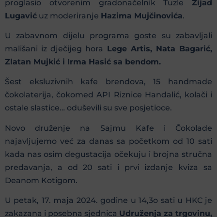
proglasio otvorenim gradonačelnik Tuzle
Zijad
Lugavić
uz moderiranje
Hazima Mujčinovića
.
U zabavnom dijelu programa goste su zabavljali
mališani iz dječijeg hora
Lege Artis, Nata Bagarić,
Zlatan Mujkić i Irma Hasić sa bendom.
Šest eksluzivnih kafe brendova, 15 handmade
čokolaterija, čokomed API Riznice Handalić, kolači i
ostale slastice… oduševili su sve posjetioce.
Novo druženje na Sajmu Kafe i Čokolade
najavljujemo već za danas sa početkom od 10 sati
kada nas osim degustacija očekuju i brojna stručna
predavanja, a od 20 sati i prvi izdanje kviza sa
Deanom Kotigom.
U petak, 17. maja 2024. godine u 14,3o sati u HKC je
zakazana i posebna sjednica
Udruženja za trgovinu,