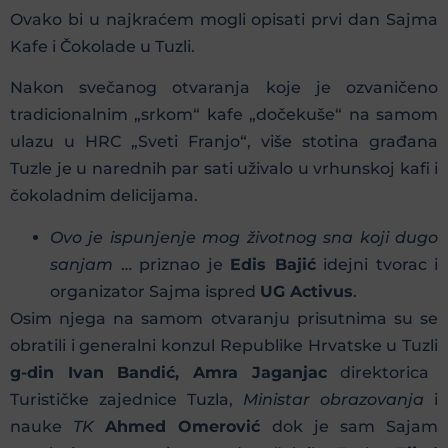
Ovako bi u najkraćem mogli opisati prvi dan Sajma
Kafe i Čokolade u Tuzli.
Nakon svečanog otvaranja koje je ozvaničeno
tradicionalnim „srkom“ kafe „dočekuše“ na samom
ulazu u HRC „Sveti Franjo“, više stotina građana
Tuzle je u narednih par sati uživalo u vrhunskoj kafi i
čokoladnim delicijama.
Ovo je ispunjenje mog životnog sna koji dugo
sanjam
… priznao je
Edis Bajić
idejni tvorac i
organizator Sajma ispred
UG Activus
.
Osim njega na samom otvaranju prisutnima su se
obratili i generalni konzul Republike Hrvatske u Tuzli
g-din Ivan Bandić, Amra Jaganjac
direktorica
Turističke zajednice Tuzla,
Ministar obrazovanja
i
nauke
TK
Ahmed Omerović
dok je sam Sajam