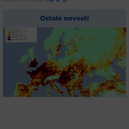
Podijelite na mrežama
Ostale novosti