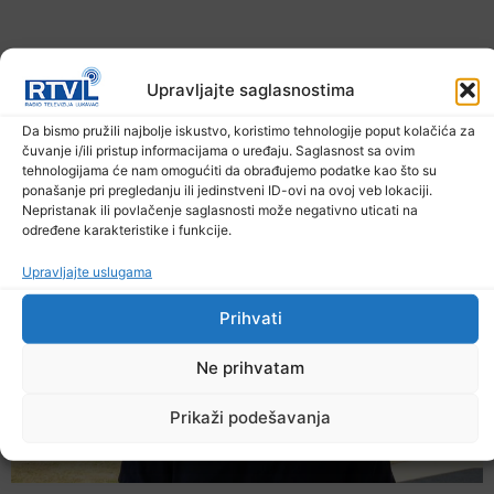
Upravljajte saglasnostima
Da bismo pružili najbolje iskustvo, koristimo tehnologije poput kolačića za
Upozorenje za narednih sedam dana: Požari
čuvanje i/ili pristup informacijama o uređaju. Saglasnost sa ovim
prijete Balkanu, u rizičnoj zoni nalazi se i BiH
tehnologijama će nam omogućiti da obrađujemo podatke kao što su
ponašanje pri pregledanju ili jedinstveni ID-ovi na ovoj veb lokaciji.
6. Augusta 2026.
Nepristanak ili povlačenje saglasnosti može negativno uticati na
određene karakteristike i funkcije.
Upravljajte uslugama
Prihvati
Ne prihvatam
Prikaži podešavanja