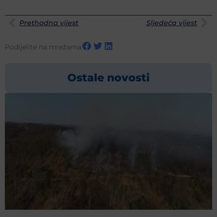
Prethodna vijest
Sljedeća vijest
Podijelite na mrežama
Ostale novosti