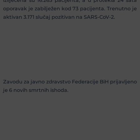
izliječena su 16.263 pacijenta, a u protekla 24 sata
oporavak je zabilježen kod 73 pacijenta. Trenutno je
aktivan 3.171 slučaj pozitivan na SARS-CoV-2.
Zavodu za javno zdravstvo Federacije BiH prijavljeno
je 6 novih smrtnih ishoda.