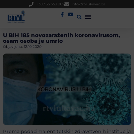
+387 35 553 967
info@rtvlukavac.ba
Radio Uživo
Sjednica Gradskog Vijeća
U BiH 185 novozaraženih koronavirusom,
osam osoba je umrlo
Objavljeno:
12.10.2020.
Prema podacima entitetskih zdravstvenih institucija