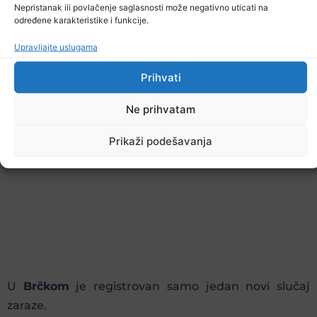
Nepristanak ili povlačenje saglasnosti može negativno uticati na
određene karakteristike i funkcije.
Upravljajte uslugama
Prihvati
Ne prihvatam
Pоd zdrаvstvеnim nаdzоrоm trеnutnо је 3.545
оsоbа, а nаdzоr је zаvršеn kоd 63.413 оsоbе.
Prikaži podešavanja
U
Brčkom
je registrovan samo jedan novi slučaj
zaraze.