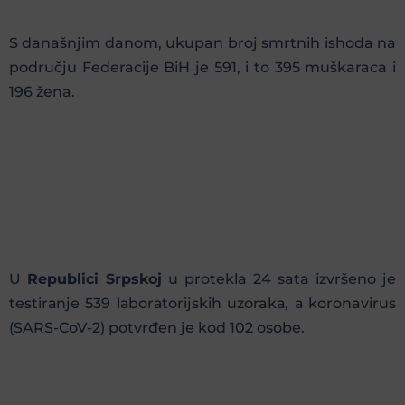
S današnjim danom, ukupan broj smrtnih ishoda na
području Federacije BiH je 591, i to 395 muškaraca i
196 žena.
U
Republici Srpskoj
u protekla 24 sata izvršеnо је
tеstirаnjе 539 lаbоrаtоriјskih uzоrakа, а koronavirus
(SARS-CoV-2) pоtvrđеn је kоd 102 оsоbе.