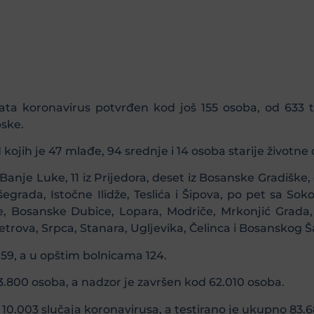
ata koronavirus potvrđen kod još 155 osoba, od 633 t
pske.
 kojih je 47 mlađe, 94 srednje i 14 osoba starije životne 
Banje Luke, 11 iz Prijedora, deset iz Bosanske Gradiške
šegrada, Istočne Ilidže, Teslića i Šipova, po pet sa Soko
te, Bosanske Dubice, Lopara, Modriče, Mrkonjić Grada, 
Petrova, Srpca, Stanara, Ugljevika, Čelinca i Bosanskog 
 59, a u opštim bolnicama 124.
800 osoba, a nadzor je završen kod 62.010 osoba.
10.003 slučaja koronavirusa, a testirano je ukupno 83.