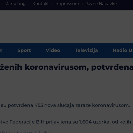
Marketing
Kontakt
Impressum
Javne Nabavke
n
Sport
Video
Televizija
Radio U
aženih koronavirusom, potvrđena
i su potvrđena 453 nova slučaja zaraze koronavirusom.
vo Federacije BiH prijavljena su 1.604 uzorka, od kojih 