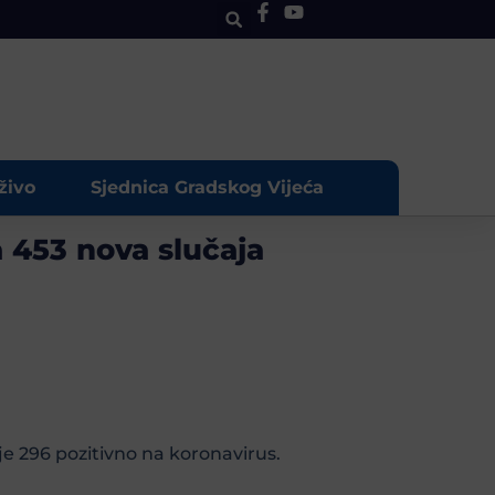
živo
Sjednica Gradskog Vijeća
 453 nova slučaja
je 296 pozitivno na koronavirus.