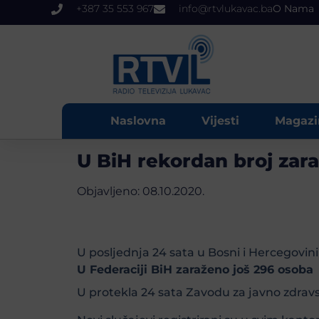
+387 35 553 967
info@rtvlukavac.ba
O Nama
Naslovna
Vijesti
Magazi
U BiH rekordan broj zar
Objavljeno:
08.10.2020.
U posljednja 24 sata u Bosni i Hercegovin
U Federaciji BiH zaraženo još 296 osoba
U protekla 24 sata Zavodu za javno zdravst