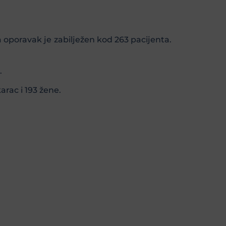
a oporavak je zabilježen kod 263 pacijenta.
.
rac i 193 žene.