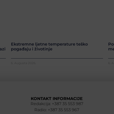
Ekstremne ljetne temperature teško
Po
azi
pogađaju i životinje
me
6. Augusta 2026.
6. 
KONTAKT INFORMACIJE
Redakcija: +387 35 553 987
Radio: +387 35 553 967