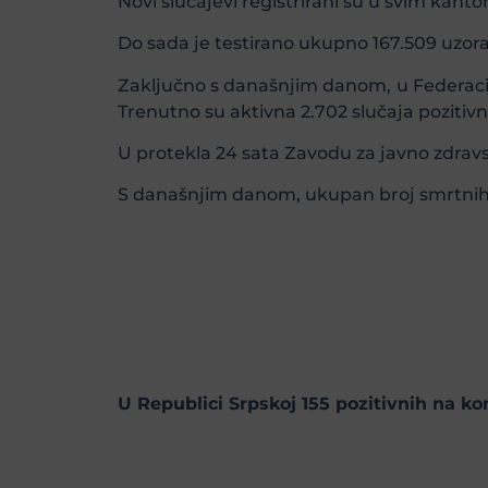
Novi slučajevi registrirani su u svim kanto
Do sada je testirano ukupno 167.509 uzora
Zaključno s današnjim danom, u Federaciji 
Trenutno su aktivna 2.702 slučaja pozitiv
U protekla 24 sata Zavodu za javno zdravst
S današnjim danom, ukupan broj smrtnih is
U Republici Srpskoj 155 pozitivnih na ko