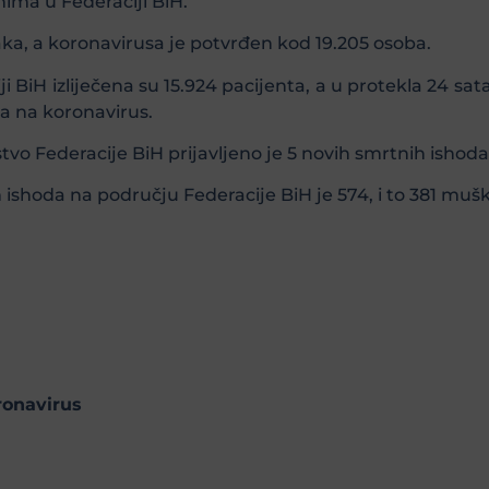
nima u Federaciji BiH.
ka, a koronavirusa je potvrđen kod 19.205 osoba.
BiH izliječena su 15.924 pacijenta, a u protekla 24 sat
na na koronavirus.
vo Federacije BiH prijavljeno je 5 novih smrtnih ishoda
hoda na području Federacije BiH je 574, i to 381 muška
ronavirus