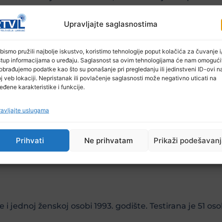
.732 osobe, a preminulo je 318 osoba.
Upravljajte saglasnostima
bismo pružili najbolje iskustvo, koristimo tehnologije poput kolačića za čuvanje i/
stup informacijama o uređaju. Saglasnost sa ovim tehnologijama će nam omogući
obrađujemo podatke kao što su ponašanje pri pregledanju ili jedinstveni ID-ovi n
j veb lokaciji. Nepristanak ili povlačenje saglasnosti može negativno uticati na
eđene karakteristike i funkcije.
 slučaja zaraze koronavirusom.
avljajte uslugama
Prihvati
Ne prihvatam
Prikaži podešavan
 i jednoj ženskoj osobi 1993. godište. Testirana je 51 oso