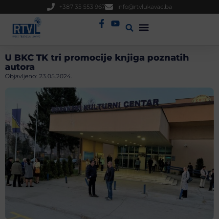
+387 35 553 967
info@rtvlukavac.ba
Radio Uživo
Sjednica Gradskog Vijeća
U BKC TK tri promocije knjiga poznatih
autora
Objavljeno:
23.05.2024.