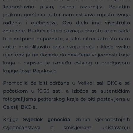
Jednostavno pisan, svima razumljiv. Bogatim
jezikom gorštaka autor nam oslikava mjesto svoga
rođenja i djetinjstva. Ovo djelo ima višestruko
značenje. Budući čitaoci saznaju ono što je do sada
bilo potpuno nepoznato, a jako bitno zato što nam
autor vrlo slikovito priča svoju priču i kleše svaku
riječ dok je ne dovede do neviđene vrijednosti toga
kraja – napisao je između ostalog u predgovoru
knjige Josip Pejaković.
Promocija će biti održana u Velikoj sali BKC-a sa
početkom u 19.30 sati, a izložba sa autentičkim
fotografijama pešterskog kraja će biti postavljena u
Galeriji BKC-a.
Knjiga
Svjedok genocida
, zbirka vjerodostojnih
svjedočanstava o smišljenom uništavanju