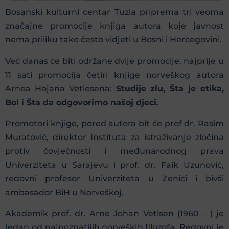
Bosanski kulturni centar Tuzla priprema tri veoma
značajne promocije knjiga autora koje javnost
nema priliku tako često vidjeti u Bosni i Hercegovini.
Već danas će biti održane dvije promocije, najprije u
11 sati promocija četiri knjige norveškog autora
Arnea Hojana Vetlesena:
Studije zlu, Šta je etika,
Bol i Šta da odgovorimo našoj djeci.
Promotori knjige, pored autora bit će prof dr. Rasim
Muratović, direktor Instituta za istraživanje zločina
protiv čovječnosti i međunarodnog prava
Univerziteta u Sarajevu i prof. dr. Faik Uzunović,
redovni profesor Univerziteta u Zenici i bivši
ambasador BiH u Norveškoj.
Akademik prof. dr. Arne Johan Vetlsen (1960 – ) je
jedan od najpoznatijih norveških filozofa. Redovni je