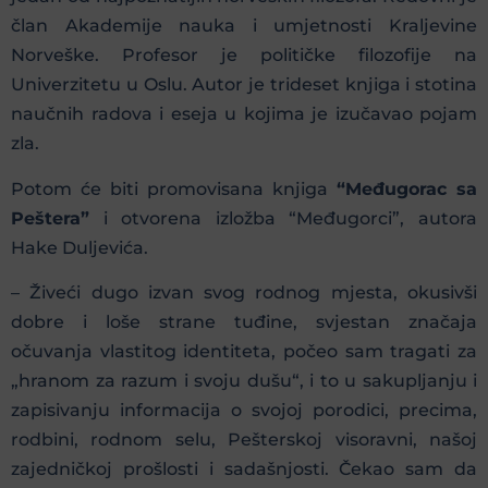
član Akademije nauka i umjetnosti Kraljevine
Norveške. Profesor je političke filozofije na
Univerzitetu u Oslu. Autor je trideset knjiga i stotina
naučnih radova i eseja u kojima je izučavao pojam
zla.
Potom će biti promovisana knjiga
“Međugorac sa
Peštera”
i otvorena izložba “Međugorci”, autora
Hake Duljevića.
– Živeći dugo izvan svog rodnog mjesta, okusivši
dobre i loše strane tuđine, svjestan značaja
očuvanja vlastitog identiteta, počeo sam tragati za
„hranom za razum i svoju dušu“, i to u sakupljanju i
zapisivanju informacija o svojoj porodici, precima,
rodbini, rodnom selu, Pešterskoj visoravni, našoj
zajedničkoj prošlosti i sadašnjosti. Čekao sam da