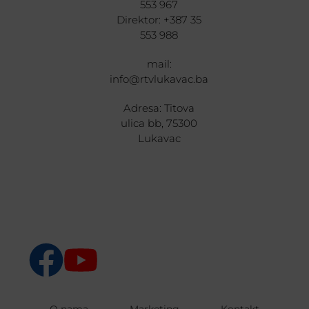
553 967
Direktor: +387 35
553 988
mail:
info@rtvlukavac.ba
Adresa: Titova
ulica bb, 75300
Lukavac