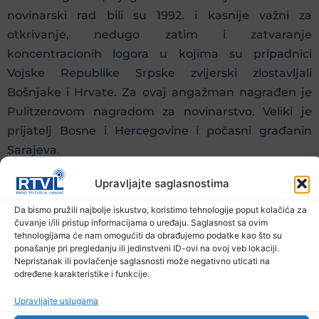
novinarski rad bili su 1992. i kasnije važni za
otkrivanje, nedugo zatim i zatvaranje
koncentracionih logora u kojima su pripadnici
Vojske Republike Srpske zvijerski zlostavljali
Bošnjake i Hrvate. Za ovaj angažman nagrađen je
Pulitzerovom nagradom za novinarstvo. Veliki je
prijatelj Bosne i Hercegovine i počasni građanin
Sarajeva.
Gutman je rođen 1944. godine u New Yorku, a 1966.
Upravljajte saglasnostima
je diplomirao historiju na Haverford Collegeu, završio
Da bismo pružili najbolje iskustvo, koristimo tehnologije poput kolačića za
je London School of Economics i 1968. magistrirao
čuvanje i/ili pristup informacijama o uređaju. Saglasnost sa ovim
tehnologijama će nam omogućiti da obrađujemo podatke kao što su
međunarodne odnose. Radio je za Reuters,
ponašanje pri pregledanju ili jedinstveni ID-ovi na ovoj veb lokaciji.
izvještavao iz Bonna, Beča, Beograda, Londona i
Nepristanak ili povlačenje saglasnosti može negativno uticati na
određene karakteristike i funkcije.
Washingtona. Bio je šef ureda za Evropu, dopisnik
State Departmenta i glavni reporter na Capitol Hillu.
Upravljajte uslugama
Od 1982. je bio u Newsdayu, za koji je pisao o padu