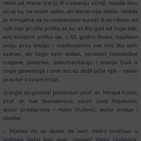
neko od mene stariji, ili u pisanju vičniji, napiše istu,
ali se to, ne znam zašto, do danas nije desilo. Možda
je mnogima za to nedostajalo kuraži, ili se nikom od
njih nije pružila prilika za to, ali šta god od toga bilo,
evo koristim priliku da, u 53. godini života, napišem
svoju prvu knjigu i ovjekovječim sve ono što sam
saznao, do čega sam došao, koristeći raspoložive
tragove, podatke, dokumentaciju i znanje ljudi iz
moje generacije i onih što su došli prije njih – rekao
je autor o svojoj knjizi.
O knjizi će govoriti promotori prof. dr. Mirsad Kunić,
prof. dr. Isat Skenderović, zatim Josip Pejaković,
autor predgovora i Hako Duljević, autor knjige i
izložbe.
– Rijetko mi se desilo da sam nešto pročitao u
jednom dahu kao ovaj „roman” Haka Duljevića.