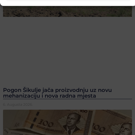
Pogon Šikulje jača proizvodnju uz novu
mehanizaciju i nova radna mjesta
6. Augusta 2026.