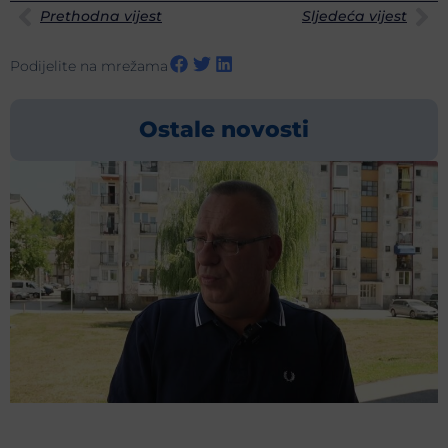
Prethodna vijest
Sljedeća vijest
Podijelite na mrežama
Ostale novosti