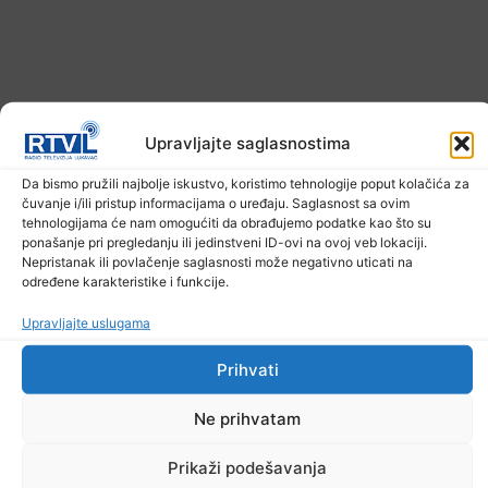
Upravljajte saglasnostima
Da bismo pružili najbolje iskustvo, koristimo tehnologije poput kolačića za
čuvanje i/ili pristup informacijama o uređaju. Saglasnost sa ovim
Ekstremne ljetne temperature teško
tehnologijama će nam omogućiti da obrađujemo podatke kao što su
pogađaju i životinje
ponašanje pri pregledanju ili jedinstveni ID-ovi na ovoj veb lokaciji.
Nepristanak ili povlačenje saglasnosti može negativno uticati na
6. Augusta 2026.
određene karakteristike i funkcije.
Upravljajte uslugama
Prihvati
Ne prihvatam
Prikaži podešavanja