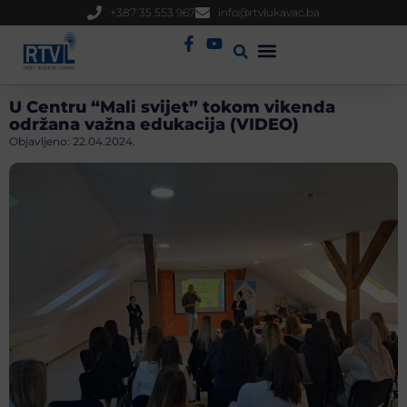
+387 35 553 967
info@rtvlukavac.ba
Radio Uživo
Sjednica Gradskog Vijeća
U Centru “Mali svijet” tokom vikenda
održana važna edukacija (VIDEO)
Objavljeno:
22.04.2024.