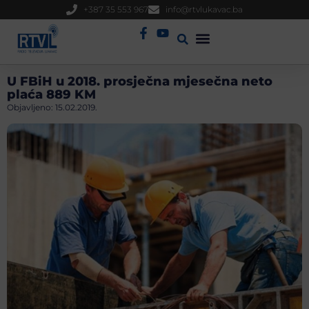
+387 35 553 967
info@rtvlukavac.ba
Radio Uživo
Sjednica Gradskog Vijeća
U FBiH u 2018. prosječna mjesečna neto
plaća 889 KM
Objavljeno:
15.02.2019.