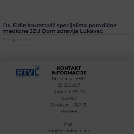
Dr. Eldin Muratović specijalista porodične
medicine JZU Dom zdravlja Lukavac
7. Augusta 2026.
KONTAKT
INFORMACIJE
Redakcija: +387
35 553 987
Radio: +387 35
553 967
Direktor: +387 35
553 988
mail:
info@rtvlukavac.ba