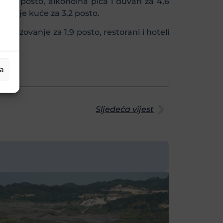
a 2,1 posto, alkoholna pića i duvan za 4,6
žavanje kuće za 3,2 posto.
obrazovanje za 1,9 posto, restorani i hoteli
ja
Sljedeća vijest