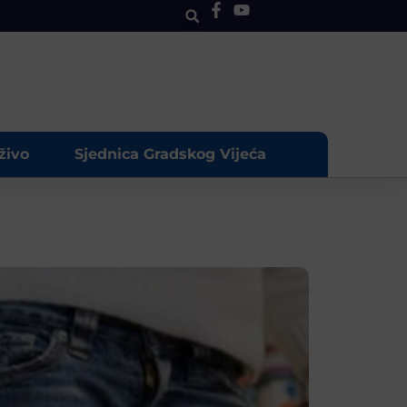
živo
Sjednica Gradskog Vijeća