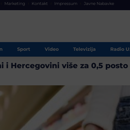
Marketing
Kontakt
Impressum
Javne Nabavke
n
Sport
Video
Televizija
Radio U
i i Hercegovini više za 0,5 posto