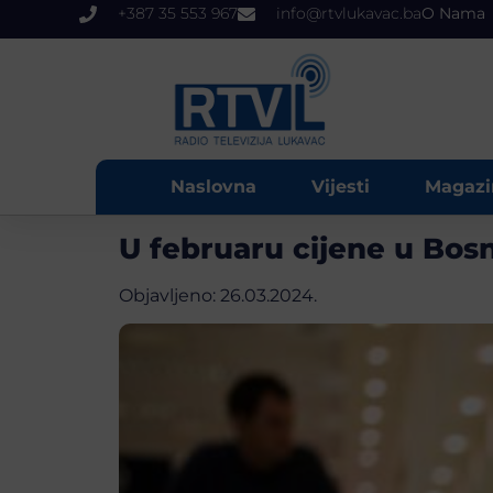
+387 35 553 967
info@rtvlukavac.ba
O Nama
Naslovna
Vijesti
Magazi
U februaru cijene u Bosn
Objavljeno:
26.03.2024.