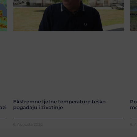
Ekstremne ljetne temperature teško
Po
azi
pogađaju i životinje
me
6. Augusta 2026.
6. 