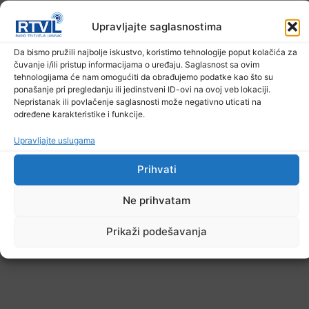
Upravljajte saglasnostima
Upozorenje za narednih sedam dana: Požari
prijete Balkanu, u rizičnoj zoni nalazi se i BiH
Da bismo pružili najbolje iskustvo, koristimo tehnologije poput kolačića za
čuvanje i/ili pristup informacijama o uređaju. Saglasnost sa ovim
6. Augusta 2026.
tehnologijama će nam omogućiti da obrađujemo podatke kao što su
ponašanje pri pregledanju ili jedinstveni ID-ovi na ovoj veb lokaciji.
Nepristanak ili povlačenje saglasnosti može negativno uticati na
određene karakteristike i funkcije.
Upravljajte uslugama
Prihvati
Ne prihvatam
Prikaži podešavanja