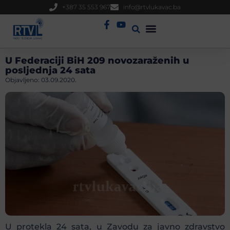
+387 35 553 967
info@rtvlukavac.ba
Radio Uživo
Sjednica Gradskog Vijeća
U Federaciji BiH 209 novozaraženih u
posljednja 24 sata
Objavljeno:
03.09.2020.
U protekla 24 sata, u Zavodu za javno zdravstvo