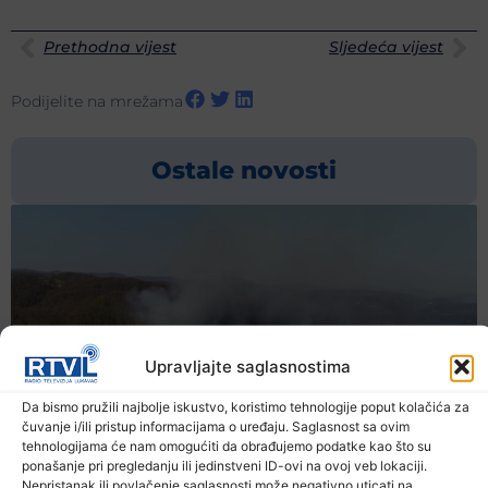
Prethodna vijest
Sljedeća vijest
Podijelite na mrežama
Ostale novosti
Upravljajte saglasnostima
Da bismo pružili najbolje iskustvo, koristimo tehnologije poput kolačića za
čuvanje i/ili pristup informacijama o uređaju. Saglasnost sa ovim
tehnologijama će nam omogućiti da obrađujemo podatke kao što su
ponašanje pri pregledanju ili jedinstveni ID-ovi na ovoj veb lokaciji.
Nepristanak ili povlačenje saglasnosti može negativno uticati na