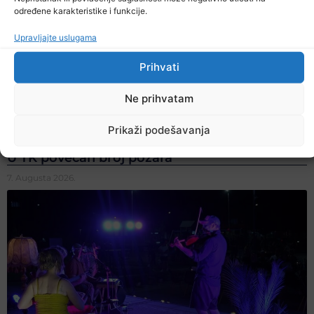
određene karakteristike i funkcije.
Upravljajte uslugama
Prihvati
Ne prihvatam
Prikaži podešavanja
U TK povećan broj požara
7. Augusta 2026.