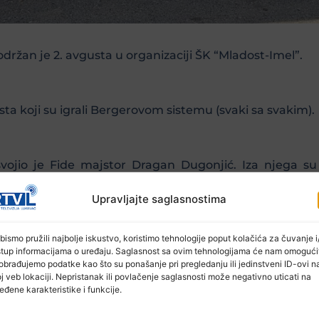
držan je 2. avgusta u organizaciji ŠK “Mladost-Imel”.
sta koji su igrali Bergerovom sistemu (svaki sa svakim).
vojio je Fide majstor Dragan Dugonjić. Iza njega su s
ć Kadro.
Upravljajte saglasnostima
 godišnjice od osnivanja ŠK “Mladost-Imel” Gnojnica.
bismo pružili najbolje iskustvo, koristimo tehnologije poput kolačića za čuvanje i/
stup informacijama o uređaju. Saglasnost sa ovim tehnologijama će nam omogući
obrađujemo podatke kao što su ponašanje pri pregledanju ili jedinstveni ID-ovi n
j veb lokaciji. Nepristanak ili povlačenje saglasnosti može negativno uticati na
eđene karakteristike i funkcije.