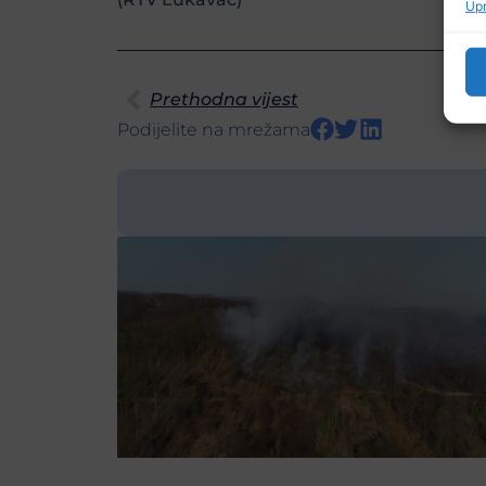
Upr
Prethodna vijest
Podijelite na mrežama