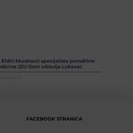
. Eldin Muratović specijalista porodične
dicine JZU Dom zdravlja Lukavac
Augusta 2026.
FACEBOOK STRANICA