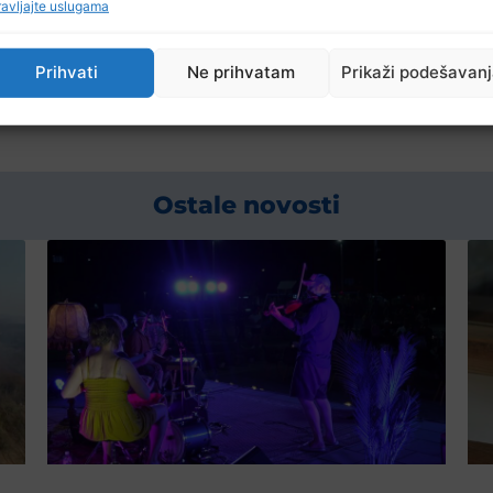
avljajte uslugama
Prihvati
Ne prihvatam
Prikaži podešavan
Ostale novosti