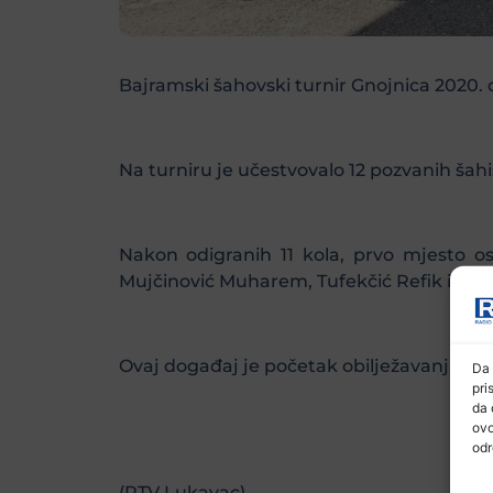
Bajramski šahovski turnir Gnojnica 2020. o
Na turniru je učestvovalo 12 pozvanih šahi
Nakon odigranih 11 kola, prvo mjesto os
Mujčinović Muharem, Tufekčić Refik i Šuti
Ovaj događaj je početak obilježavanja 25.
Da 
pri
da 
ovo
odr
(RTV Lukavac)