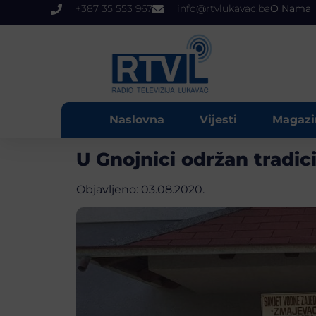
+387 35 553 967
info@rtvlukavac.ba
O Nama
Naslovna
Vijesti
Magazi
U Gnojnici održan tradic
Objavljeno:
03.08.2020.