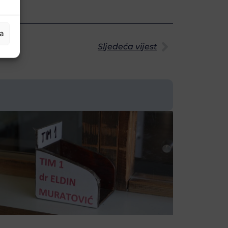
ja
Sljedeća vijest