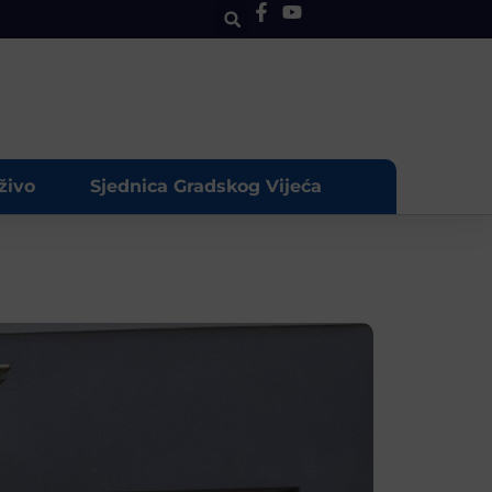
živo
Sjednica Gradskog Vijeća