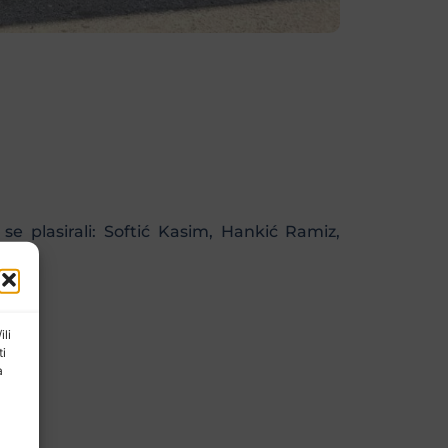
e plasirali: Softić Kasim, Hankić Ramiz,
ili
ti
a