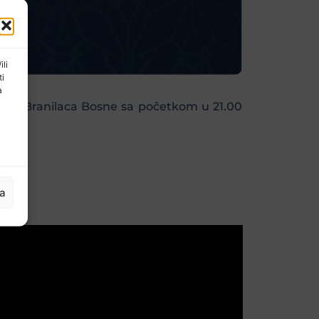
ili
ti
a
, ul. Branilaca Bosne sa početkom u 21.00
ja