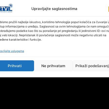
Upravljajte saglasnostima
bismo pružili najbolje iskustvo, koristimo tehnologije poput kolačića za čuvanje i/
stup informacijama o uređaju. Saglasnost sa ovim tehnologijama će nam omogući
obrađujemo podatke kao što su ponašanje pri pregledanju ili jedinstveni ID-ovi n
j veb lokaciji. Nepristanak ili povlačenje saglasnosti može negativno uticati na
juna 2024. godine (utorak) u Lukavcu na Trgu Bremena
eđene karakteristike i funkcije.
ija i kasida“Bajram mi dođe”.
avljajte uslugama
Prihvati
Ne prihvatam
Prikaži podešavan