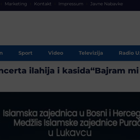
Marketing
Kontakt
Impressum
Javne Nabavke
n
Sport
Video
Televizija
Radio U
certa ilahija i kasida“Bajram m