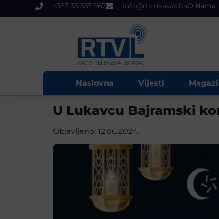
+387 35 553 967
info@rtvlukavac.ba
O Nama
Naslovna
Vijesti
Magazi
U Lukavcu Bajramski kon
Objavljeno:
12.06.2024.