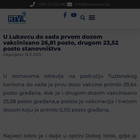
+387 35 553 967
info@rtvlukavac.ba
Radio Uživo
Sjednica Gradskog Vijeća
U Lukavcu do sada prvom dozom
vakcinisano 26,81 posto, drugom 23,52
posto stanovništva
Objavljeno:
15.11.2021.
U domovima zdravlja na području Tuzlanskog
kantona do sada je prvu dozu vakcine primilo 29,64
posto građana, dok je i drugom dozom vakcinisano
25,58 posto građana,a počela je vakcinacija i trećom
dozom koju je primilo 0,05 posto građana.
Najveći odziv je i dalje u općini Doboj Istok, gdje je