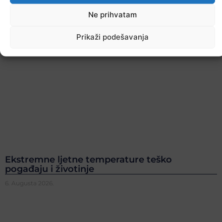
Ne prihvatam
Prikaži podešavanja
Ekstremne ljetne temperature teško
pogađaju i životinje
6. Augusta 2026.