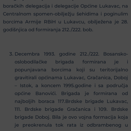
boračkih delegacija i delegacije Općine Lukavac, na
Centralnom spomen-obilježju šehidima i poginulim
borcima Armije RBiH u Lukavcu, obilježena je 28.
godišnjica od formiranja 212./222. bob.
Decembra 1993. godine 212./222. Bosansko-
oslobodilačke brigada formirana je i
popunjavana borcima koji su teritorijalno
gravitirali općinama Lukavac, Gračanica, Doboj
– Istok, a koncem 1995.godine i sa područja
općine Banovići. Brigada je formirana od
najboljih boraca 117.Brdske brigade Lukavac,
111. Brdske brigade Gračanica i 109. Brdske
brigade Doboj. Bila je ovo vojna formacija koja
je preokrenula tok rata iz odbrambenog u