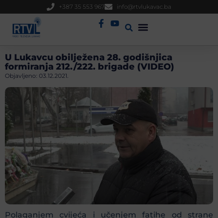
+387 35 553 967
info@rtvlukavac.ba
Radio Uživo
Sjednica Gradskog Vijeća
U Lukavcu obilježena 28. godišnjica
formiranja 212./222. brigade (VIDEO)
Objavljeno:
03.12.2021.
Polaganjem cvijeća i učenjem fatihe od strane