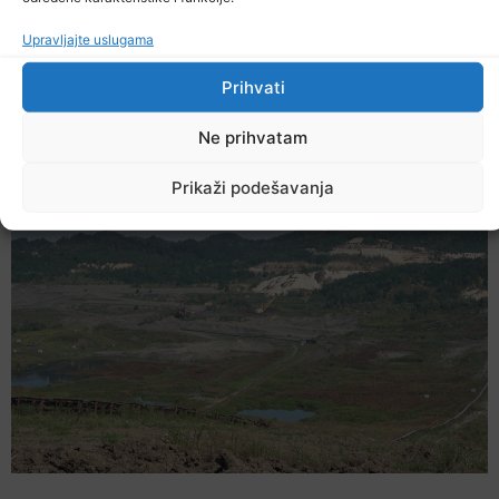
Upravljajte uslugama
Prihvati
Ekstremne ljetne temperature teško
Ne prihvatam
pogađaju i životinje
6. Augusta 2026.
Prikaži podešavanja