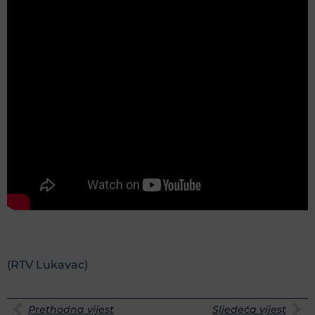
(RTV Lukavac)
Prethodna vijest
Sljedeća vijest