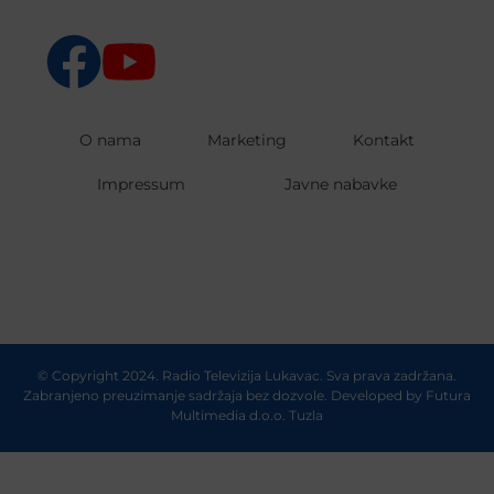
O nama
Marketing
Kontakt
Impressum
Javne nabavke
© Copyright 2024. Radio Televizija Lukavac. Sva prava zadržana.
Zabranjeno preuzimanje sadržaja bez dozvole. Developed by
Futura
Multimedia d.o.o. Tuzla