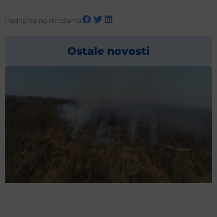
Podijelite na mrežama
Ostale novosti