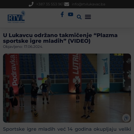
+387 35 553 967
info@rtvlukavac.ba
Radio Uživo
Sjednica Gradskog Vijeća
U Lukavcu održano takmičenje “Plazma
sportske igre mladih” (VIDEO)
Objavljeno:
17.06.2024.
Sportske igre mladih već 14 godina okupljaju veliki