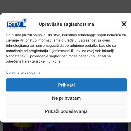
Upravljajte saglasnostima
Da bismo pružili najbolje iskustvo, koristimo tehnologije poput kolačića za
čuvanje i/ili pristup informacijama o uređaju. Saglasnost sa ovim
tehnologijama će nam omogućiti da obrađujemo podatke kao što su
U TK povećan broj požara
ponašanje pri pregledanju ili jedinstveni ID-ovi na ovoj veb lokaciji.
Nepristanak ili povlačenje saglasnosti može negativno uticati na
7. Augusta 2026.
određene karakteristike i funkcije.
Upravljajte uslugama
Prihvati
Ne prihvatam
Prikaži podešavanja