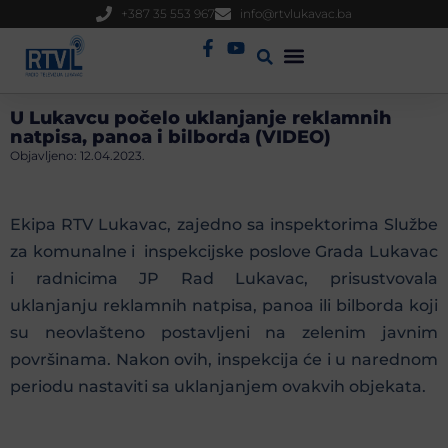
+387 35 553 967
info@rtvlukavac.ba
Radio Uživo
Sjednica Gradskog Vijeća
U Lukavcu počelo uklanjanje reklamnih
natpisa, panoa i bilborda (VIDEO)
Objavljeno:
12.04.2023.
Ekipa RTV Lukavac, zajedno sa inspektorima Službe
za komunalne i inspekcijske poslove Grada Lukavac
i radnicima JP Rad Lukavac, prisustvovala
uklanjanju reklamnih natpisa, panoa ili bilborda koji
su neovlašteno postavljeni na zelenim javnim
površinama. Nakon ovih, inspekcija će i u narednom
periodu nastaviti sa uklanjanjem ovakvih objekata.