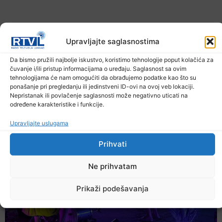
Upravljajte saglasnostima
Da bismo pružili najbolje iskustvo, koristimo tehnologije poput kolačića za
čuvanje i/ili pristup informacijama o uređaju. Saglasnost sa ovim
tehnologijama će nam omogućiti da obrađujemo podatke kao što su
U TK povećan broj požara
ponašanje pri pregledanju ili jedinstveni ID-ovi na ovoj veb lokaciji.
Nepristanak ili povlačenje saglasnosti može negativno uticati na
7. Augusta 2026.
određene karakteristike i funkcije.
Upravljajte uslugama
Prihvati
Ne prihvatam
Prikaži podešavanja