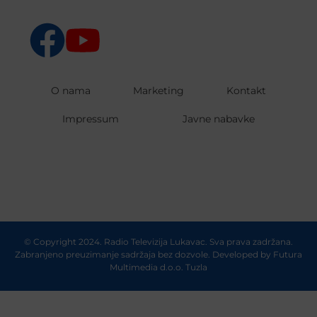
O nama
Marketing
Kontakt
Impressum
Javne nabavke
© Copyright 2024. Radio Televizija Lukavac. Sva prava zadržana.
Zabranjeno preuzimanje sadržaja bez dozvole. Developed by
Futura
Multimedia d.o.o. Tuzla