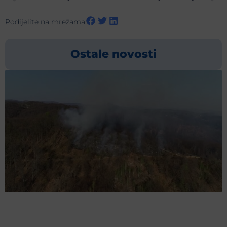
Podijelite na mrežama
Ostale novosti