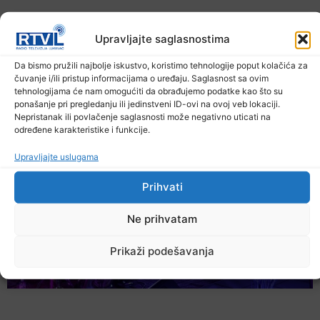
Upravljajte saglasnostima
Da bismo pružili najbolje iskustvo, koristimo tehnologije poput kolačića za
čuvanje i/ili pristup informacijama o uređaju. Saglasnost sa ovim
U TK povećan broj požara
tehnologijama će nam omogućiti da obrađujemo podatke kao što su
ponašanje pri pregledanju ili jedinstveni ID-ovi na ovoj veb lokaciji.
7. Augusta 2026.
Nepristanak ili povlačenje saglasnosti može negativno uticati na
određene karakteristike i funkcije.
Upravljajte uslugama
Prihvati
Ne prihvatam
Prikaži podešavanja