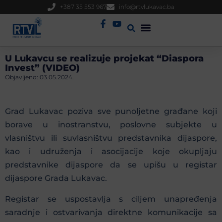
+387 35 553 967
info@rtvlukavac.ba
Radio Uživo
Sjednica Gradskog Vijeća
U Lukavcu se realizuje projekat “Diaspora
Invest” (VIDEO)
Objavljeno:
03.05.2024.
Grad Lukavac poziva sve punoljetne građane koji
borave u inostranstvu, poslovne subjekte u
vlasništvu ili suvlasništvu predstavnika dijaspore,
kao i udruženja i asocijacije koje okupljaju
predstavnike dijaspore da se upišu u registar
dijaspore Grada Lukavac.
Registar se uspostavlja s ciljem unapređenja
saradnje i ostvarivanja direktne komunikacije sa