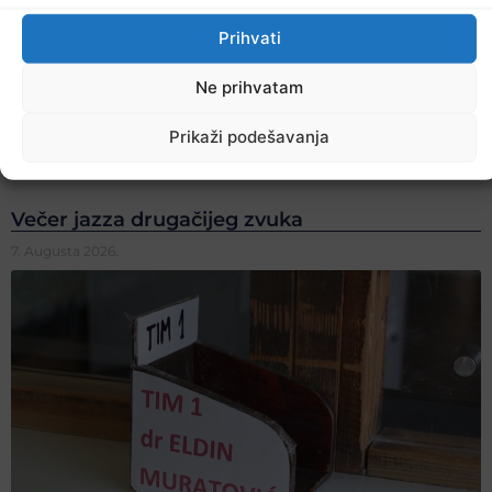
Prihvati
Ne prihvatam
Prikaži podešavanja
Večer jazza drugačijeg zvuka
7. Augusta 2026.