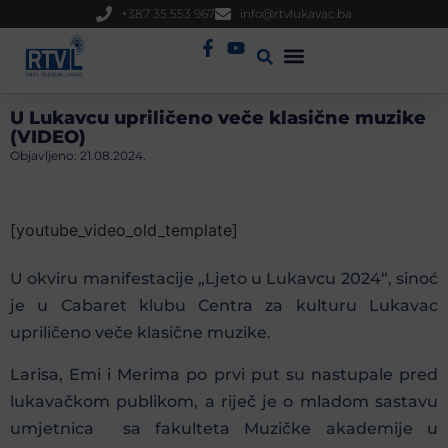
+387 35 553 967
info@rtvlukavac.ba
Radio Uživo
Sjednica Gradskog Vijeća
U Lukavcu upriličeno veče klasične muzike
(VIDEO)
Objavljeno:
21.08.2024.
[youtube_video_old_template]
U okviru manifestacije „Ljeto u Lukavcu 2024“, sinoć
je u Cabaret klubu Centra za kulturu Lukavac
upriličeno veče klasične muzike.
Larisa, Emi i Merima po prvi put su nastupale pred
lukavačkom publikom, a riječ je o mladom sastavu
umjetnica sa fakulteta Muzičke akademije u