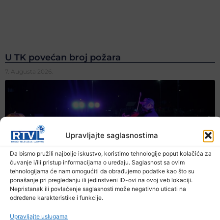
U TK povećan broj požara
7. Augusta 2026.
Upravljajte saglasnostima
Da bismo pružili najbolje iskustvo, koristimo tehnologije poput kolačića za
čuvanje i/ili pristup informacijama o uređaju. Saglasnost sa ovim
tehnologijama će nam omogućiti da obrađujemo podatke kao što su
ponašanje pri pregledanju ili jedinstveni ID-ovi na ovoj veb lokaciji.
Nepristanak ili povlačenje saglasnosti može negativno uticati na
određene karakteristike i funkcije.
Upravljajte uslugama