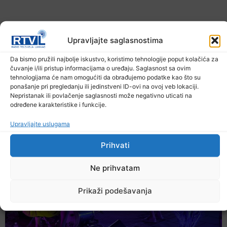
Upravljajte saglasnostima
Da bismo pružili najbolje iskustvo, koristimo tehnologije poput kolačića za
čuvanje i/ili pristup informacijama o uređaju. Saglasnost sa ovim
tehnologijama će nam omogućiti da obrađujemo podatke kao što su
U TK povećan broj požara
ponašanje pri pregledanju ili jedinstveni ID-ovi na ovoj veb lokaciji.
Nepristanak ili povlačenje saglasnosti može negativno uticati na
7. Augusta 2026.
određene karakteristike i funkcije.
Upravljajte uslugama
Prihvati
Ne prihvatam
Prikaži podešavanja