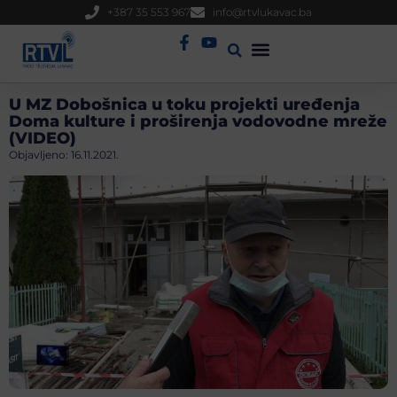
+387 35 553 967
info@rtvlukavac.ba
Radio Uživo
Sjednica Gradskog Vijeća
U MZ Dobošnica u toku projekti uređenja
Doma kulture i proširenja vodovodne mreže
(VIDEO)
Objavljeno:
16.11.2021.