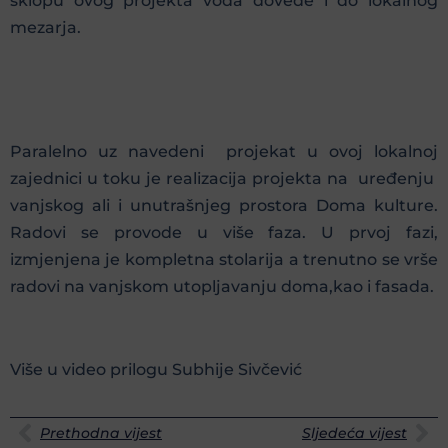
sklopu ovog projekta voda dovede i do lokalnog
mezarja.
Paralelno uz navedeni projekat u ovoj lokalnoj
zajednici u toku je realizacija projekta na uređenju
vanjskog ali i unutrašnjeg prostora Doma kulture.
Radovi se provode u više faza. U prvoj fazi,
izmjenjena je kompletna stolarija a trenutno se vrše
radovi na vanjskom utopljavanju doma,kao i fasada.
Više u video prilogu Subhije Sivčević
Prethodna vijest
Sljedeća vijest