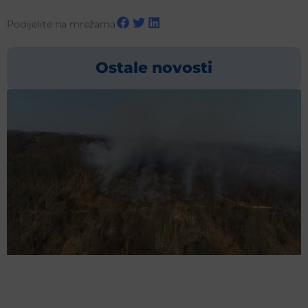
Podijelite na mrežama
Ostale novosti