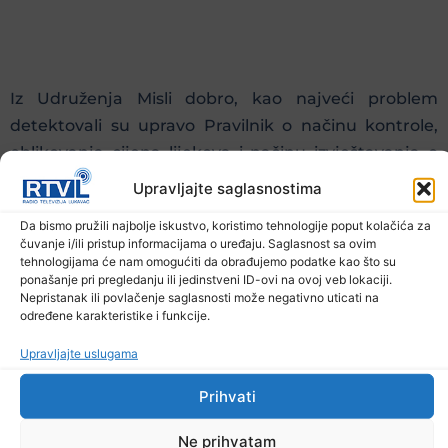
Iz Udruženja Misli dobro, kao najveći problem
detektovali su upravo Pravilnik o načinu kontrole,
oblikovanja cijena lijekova i načinu izvještavanja o
cijenama lijekova u BiH, za čiju su izmjenu podnijeli i
Upravljajte saglasnostima
inciijativu.
Da bismo pružili najbolje iskustvo, koristimo tehnologije poput kolačića za
čuvanje i/ili pristup informacijama o uređaju. Saglasnost sa ovim
tehnologijama će nam omogućiti da obrađujemo podatke kao što su
ponašanje pri pregledanju ili jedinstveni ID-ovi na ovoj veb lokaciji.
Nepristanak ili povlačenje saglasnosti može negativno uticati na
određene karakteristike i funkcije.
Spomenutim pravilnikom, koji je uveden 2017.
Upravljajte uslugama
godine, utvrđeno je i nadzorno tijelo. Međutim, ono
do sada nije funkcionisalo – tačnije, nije radilo. Kako
Prihvati
to obično i biva u našoj zemlji, formiramo brojna
tijela, a potom ih samo plaćamo za nerad.
Ne prihvatam