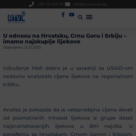
+387 35 553 967
info@rtvlukavac.ba
Radio Uživo
Sjednica Gradskog Vijeća
U odnosu na Hrvatsku, Crnu Goru i Srbiju –
imamo najskuplje lijekove
Objavljeno:
12.12.2021.
Udruženje Misli dobro je u saradnji sa USAID-om
nedavno analiziralo cijene lijekova na regionalnom
tržištu.
Analiza je pokazala da je veleprodajna cijena devet
od posmatranih trinaest lijekova iz grupe deset
najprometovanijih lijekova u BiH najviša. U
poređenju sa Hrvatskom, Crnom Gorom i Srbijom,