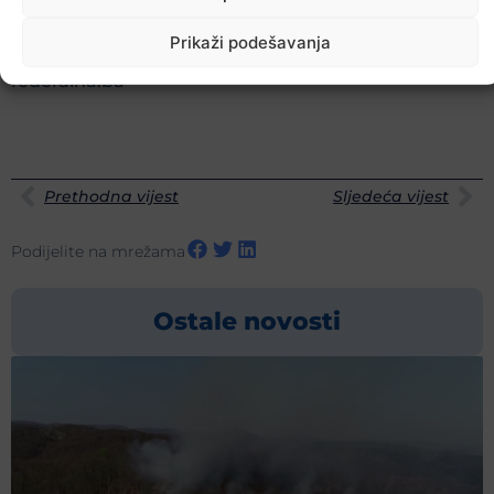
Prikaži podešavanja
federalna.ba
Prethodna vijest
Sljedeća vijest
Podijelite na mrežama
Ostale novosti