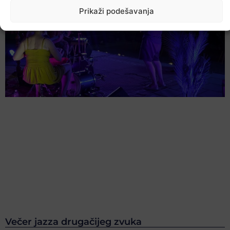
Prikaži podešavanja
Večer jazza drugačijeg zvuka