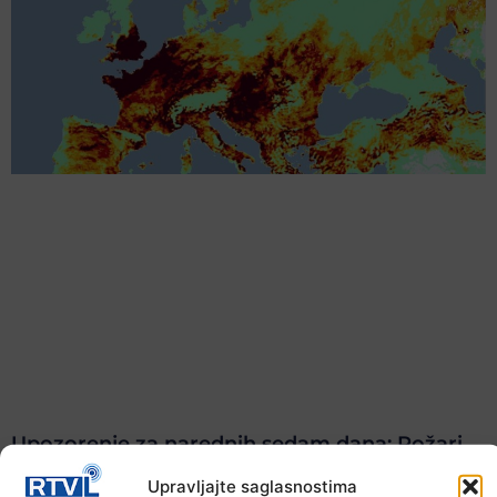
Upozorenje za narednih sedam dana: Požari
prijete Balkanu, u rizičnoj zoni nalazi se i BiH
Upravljajte saglasnostima
6. Augusta 2026.