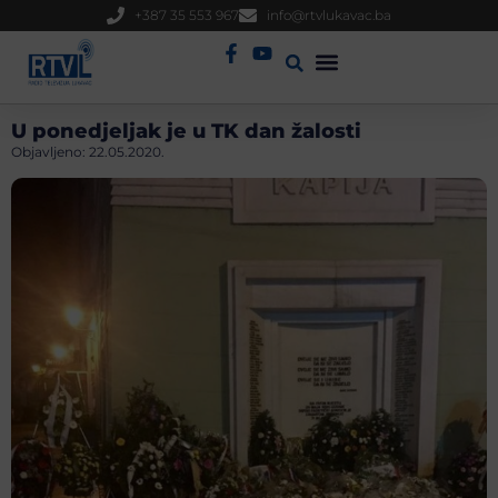
+387 35 553 967
info@rtvlukavac.ba
Radio Uživo
Sjednica Gradskog Vijeća
U ponedjeljak je u TK dan žalosti
Objavljeno:
22.05.2020.