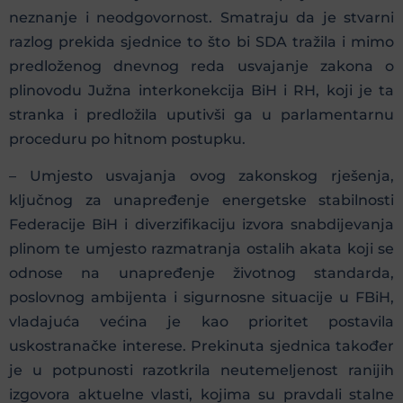
neznanje i neodgovornost. Smatraju da je stvarni
razlog prekida sjednice to što bi SDA tražila i mimo
predloženog dnevnog reda usvajanje zakona o
plinovodu Južna interkonekcija BiH i RH, koji je ta
stranka i predložila uputivši ga u parlamentarnu
proceduru po hitnom postupku.
– Umjesto usvajanja ovog zakonskog rješenja,
ključnog za unapređenje energetske stabilnosti
Federacije BiH i diverzifikaciju izvora snabdijevanja
plinom te umjesto razmatranja ostalih akata koji se
odnose na unapređenje životnog standarda,
poslovnog ambijenta i sigurnosne situacije u FBiH,
vladajuća većina je kao prioritet postavila
uskostranačke interese. Prekinuta sjednica također
je u potpunosti razotkrila neutemeljenost ranijih
izgovora aktuelne vlasti, kojima su pravdali stalne