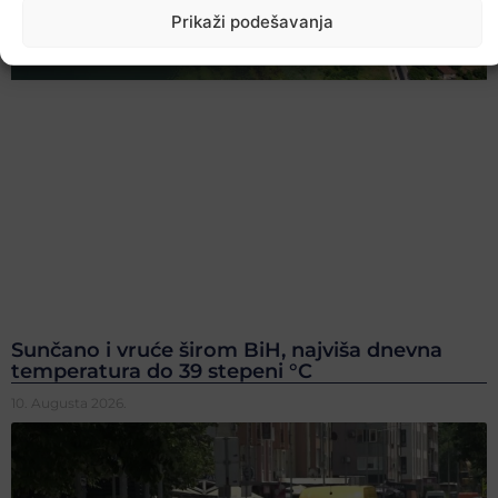
Prikaži podešavanja
Sunčano i vruće širom BiH, najviša dnevna
temperatura do 39 stepeni °C
10. Augusta 2026.