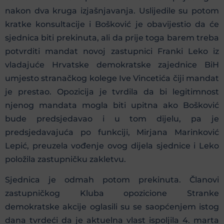
nakon dva kruga izjašnjavanja. Uslijedile su potom
kratke konsultacije i Bošković je obavijestio da će
sjednica biti prekinuta, ali da prije toga barem treba
potvrditi mandat novoj zastupnici Franki Leko iz
vladajuće Hrvatske demokratske zajednice BiH
umjesto stranačkog kolege Ive Vincetića čiji mandat
je prestao. Opozicija je tvrdila da bi legitimnost
njenog mandata mogla biti upitna ako Bošković
bude predsjedavao i u tom dijelu, pa je
predsjedavajuća po funkciji, Mirjana Marinković
Lepić, preuzela vođenje ovog dijela sjednice i Leko
položila zastupničku zakletvu.
Sjednica je odmah potom prekinuta. Članovi
zastupničkog Kluba opozicione Stranke
demokratske akcije oglasili su se saopćenjem istog
dana tvrdeći da je aktuelna vlast ispoljila 4. marta