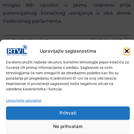
mogao biti upućen u javnu raspravu prije
potencijalnog konačnog usvajanja u oba doma
Federalnog parlamenta.
Prethodna vijest
Sljedeća vijest
Upravljajte saglasnostima
Podijelite na mrežama
Da bismo pružili najbolje iskustvo, koristimo tehnologije poput kolačića za
čuvanje i/ili pristup informacijama o uređaju. Saglasnost sa ovim
Ostale novosti
tehnologijama će nam omogućiti da obrađujemo podatke kao što su
ponašanje pri pregledanju ili jedinstveni ID-ovi na ovoj veb lokaciji.
Nepristanak ili povlačenje saglasnosti može negativno uticati na
određene karakteristike i funkcije.
Upravljajte uslugama
Prihvati
Ne prihvatam