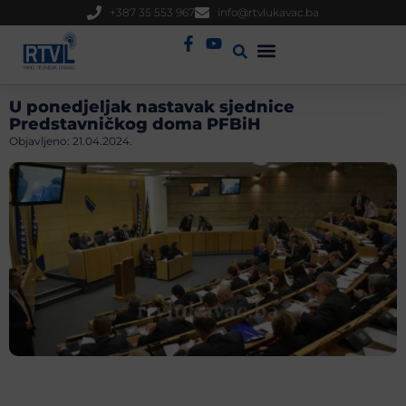
+387 35 553 967
info@rtvlukavac.ba
Radio Uživo
Sjednica Gradskog Vijeća
U ponedjeljak nastavak sjednice
Predstavničkog doma PFBiH
Objavljeno:
21.04.2024.