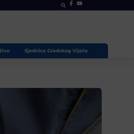
živo
Sjednica Gradskog Vijeća