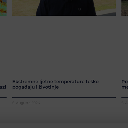
Ekstremne ljetne temperature teško
Po
azi
pogađaju i životinje
me
6. Augusta 2026.
6. 