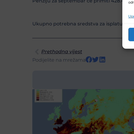
Penziju za septembar će primiti 428.463 k
odr
Upr
Ukupno potrebna sredstva za isplatu penz
Prethodna vijest
Podijelite na mrežama