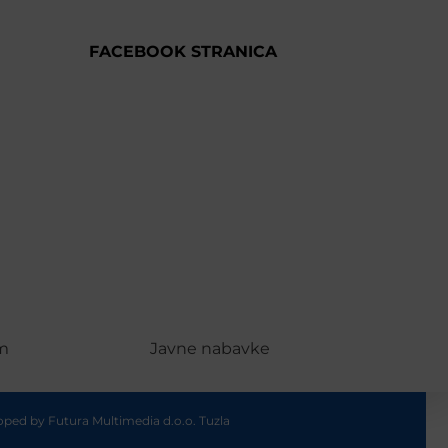
FACEBOOK STRANICA
m
Javne nabavke
loped by
Futura Multimedia d.o.o. Tuzla