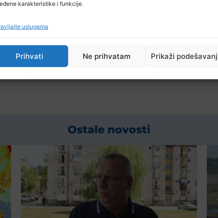
orisnika.
eđene karakteristike i funkcije.
avljajte uslugama
ija za septembar, iznose oko 195 miliona KM.
Prihvati
Ne prihvatam
Prikaži podešavan
Ostale novosti