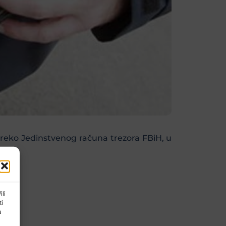
preko Jedinstvenog računa trezora FBiH, u
ili
ti
a