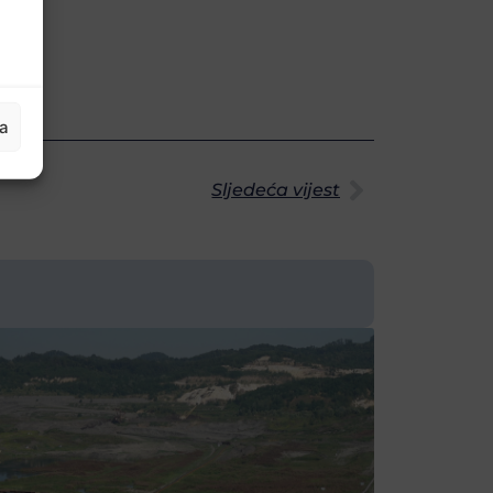
ja
Sljedeća vijest