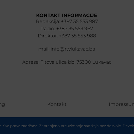
KONTAKT INFORMACIJE
Redakcija: +387 35 553 987
Radio: +387 35 553 967
Direktor: +387 35 553 988
mail: info@rtvlukavac.ba
Adresa: Titova ulica bb, 75300 Lukavac
ng
Kontakt
Impressu
ac. Sva prava zadržana. Zabranjeno preuzimanje sadržaja bez dozvole. Deve