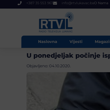
+387 35 553 967
info@rtvlukavac.ba
O Nama
Naslovna
Vijesti
Magazi
U ponedjeljak počinje i
Objavljeno:
04.10.2020.