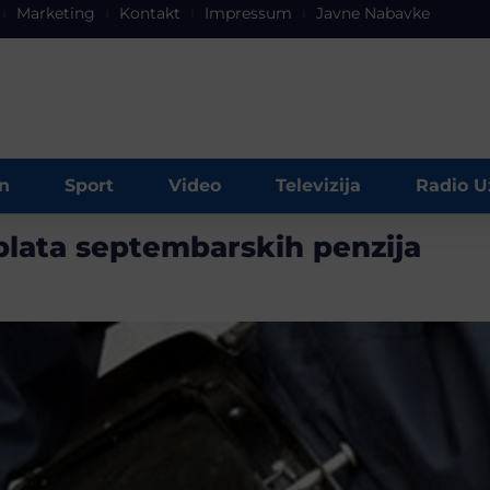
Marketing
Kontakt
Impressum
Javne Nabavke
n
Sport
Video
Televizija
Radio U
splata septembarskih penzija