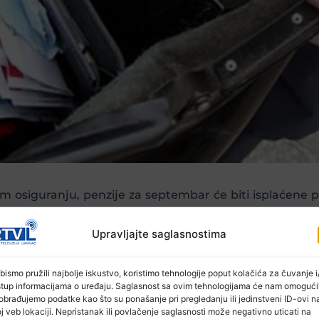
 osiguranju, penzije za septembar će biti isplaćene 
Upravljajte saglasnostima
ovana 478,91 KM, a najviša 2.174,48 KM.
bismo pružili najbolje iskustvo, koristimo tehnologije poput kolačića za čuvanje i/
stup informacijama o uređaju. Saglasnost sa ovim tehnologijama će nam omogući
obrađujemo podatke kao što su ponašanje pri pregledanju ili jedinstveni ID-ovi n
j veb lokaciji. Nepristanak ili povlačenje saglasnosti može negativno uticati na