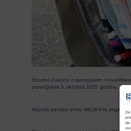
Shodno Zakonu o penzijskom i invalidskom
ponedjeljak 5. oktobra 2020. godine.
Najniža penzija iznosi 382,18 KM, zagarant
Da 
pri
da 
ovo