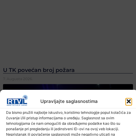
U TK povećan broj požara
7. Augusta 2026.
Upravljajte saglasnostima
Da bismo pružili najbolje iskustvo, koristimo tehnologije poput kolačića za
čuvanje i/ili pristup informacijama o uređaju. Saglasnost sa ovim
tehnologijama će nam omogućiti da obrađujemo podatke kao što su
ponašanje pri pregledanju ili jedinstveni ID-ovi na ovoj veb lokaciji.
Nepristanak ili povlačenje saglasnosti može negativno uticati na