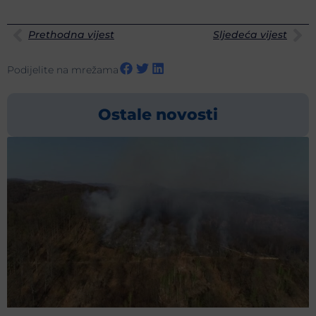
Prethodna vijest
Sljedeća vijest
Podijelite na mrežama
Ostale novosti