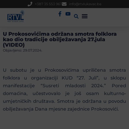
+387 35 553 967
info@rtvlukavac.ba
Radio Uživo
Sjednica Gradskog Vijeća
U Prokosovićima održana smotra folklora
kao dio tradicije obilježavanja 27.jula
(VIDEO)
Objavljeno:
29.07.2024.
U subotu je u Prokosovićima upriličena smotra
folklora u organizaciji KUD “27. Juli”, u sklopu
manifestacije “Susreti mladosti 2024.” Pored
domaćina, učestvovalo je još osam kulturno-
umjetničkih društava. Smotra je održana u povodu
obilježavanja Dana mjesne zajednice Prokosovići.