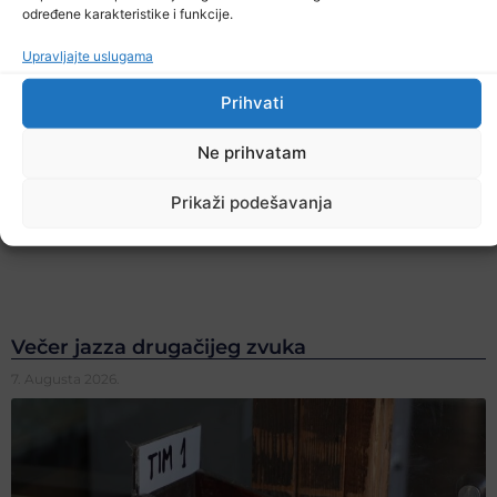
određene karakteristike i funkcije.
Upravljajte uslugama
Prihvati
Ne prihvatam
Prikaži podešavanja
Večer jazza drugačijeg zvuka
7. Augusta 2026.