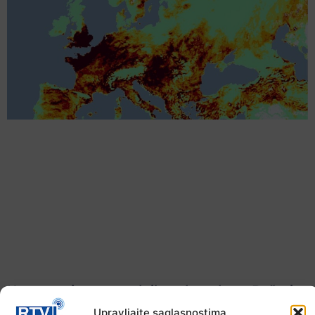
Upozorenje za narednih sedam dana: Požari
prijete Balkanu, u rizičnoj zoni nalazi se i BiH
Upravljajte saglasnostima