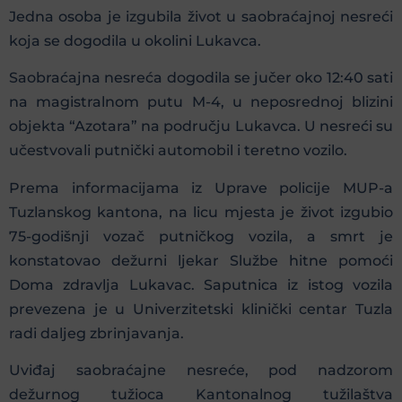
Jedna osoba je izgubila život u saobraćajnoj nesreći
koja se dogodila u okolini Lukavca.
Saobraćajna nesreća dogodila se jučer oko 12:40 sati
na magistralnom putu M-4, u neposrednoj blizini
objekta “Azotara” na području Lukavca. U nesreći su
učestvovali putnički automobil i teretno vozilo.
Prema informacijama iz Uprave policije MUP-a
Tuzlanskog kantona, na licu mjesta je život izgubio
75-godišnji vozač putničkog vozila, a smrt je
konstatovao dežurni ljekar Službe hitne pomoći
Doma zdravlja Lukavac. Saputnica iz istog vozila
prevezena je u Univerzitetski klinički centar Tuzla
radi daljeg zbrinjavanja.
Uviđaj saobraćajne nesreće, pod nadzorom
dežurnog tužioca Kantonalnog tužilaštva