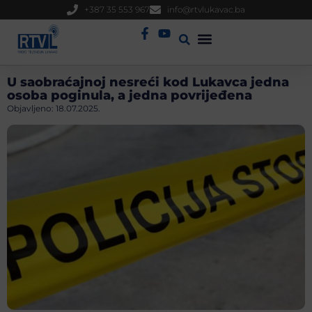
+387 35 553 967
info@rtvlukavac.ba
Radio Uživo
Sjednica Gradskog Vijeća
U saobraćajnoj nesreći kod Lukavca jedna
osoba poginula, a jedna povrijeđena
Objavljeno:
18.07.2025.