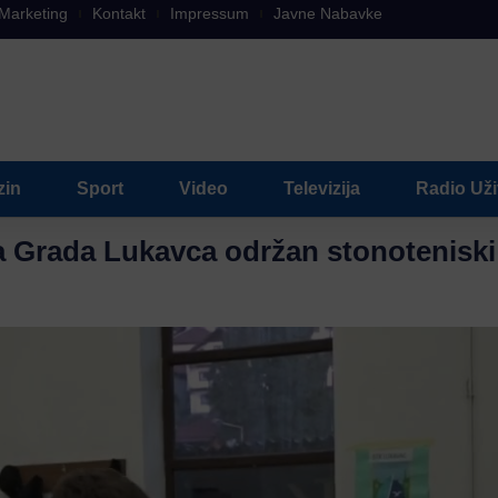
Marketing
Kontakt
Impressum
Javne Nabavke
zin
Sport
Video
Televizija
Radio Už
a Grada Lukavca održan stonoteniski 