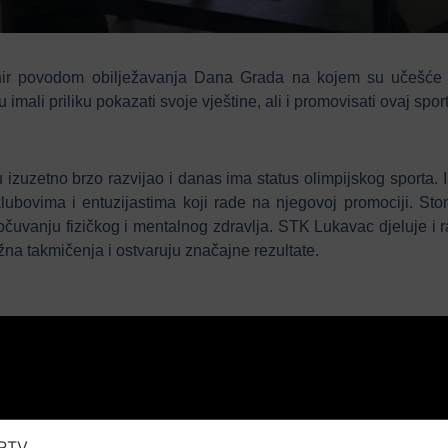
nir povodom obilježavanja Dana Grada na kojem su učešće u
su imali priliku pokazati svoje vještine, ali i promovisati ovaj s
etu izuzetno brzo razvijao i danas ima status olimpijskog sporta
lubovima i entuzijastima koji rade na njegovoj promociji. Stoni
i očuvanju fizičkog i mentalnog zdravlja. STK Lukavac djeluje i 
žna takmičenja i ostvaruju značajne rezultate.