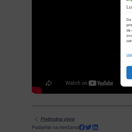
Da 
pri
da 
ovo
odr
Upr
Prethodna vijest
Podijelite na mrežama