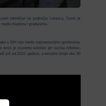
zeli takmičari sa područja Lukavca. Turnir je
port među mladima i građanima.
. Iako u BiH nije među najmasovnijim sportovima,
 tenis je izuzetno koristan jer razvija reflekse,
radi još od 2010. godine, a trenutno broje oko 30