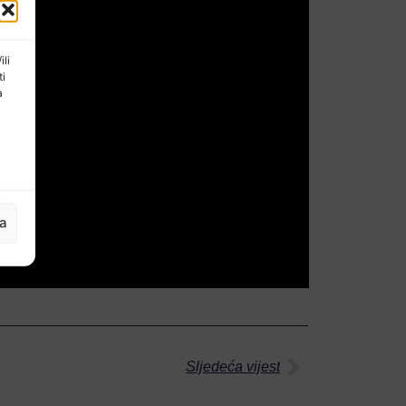
ili
ti
a
ja
Sljedeća vijest