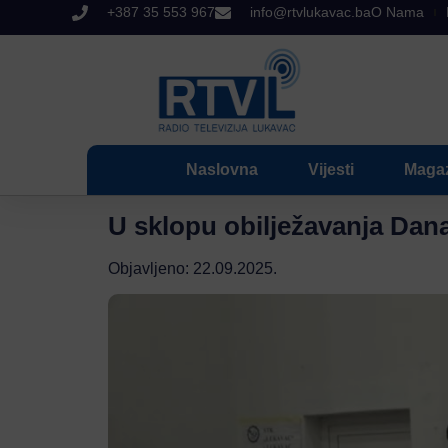
+387 35 553 967
info@rtvlukavac.ba
O Nama
Naslovna
Vijesti
Maga
U sklopu obilježavanja Dan
Objavljeno:
22.09.2025.