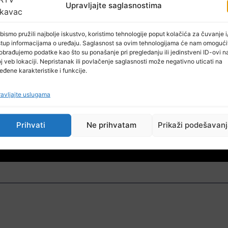
Upravljajte saglasnostima
bismo pružili najbolje iskustvo, koristimo tehnologije poput kolačića za čuvanje i/
stup informacijama o uređaju. Saglasnost sa ovim tehnologijama će nam omogući
obrađujemo podatke kao što su ponašanje pri pregledanju ili jedinstveni ID-ovi n
j veb lokaciji. Nepristanak ili povlačenje saglasnosti može negativno uticati na
eđene karakteristike i funkcije.
avljajte uslugama
Prihvati
Ne prihvatam
Prikaži podešavan