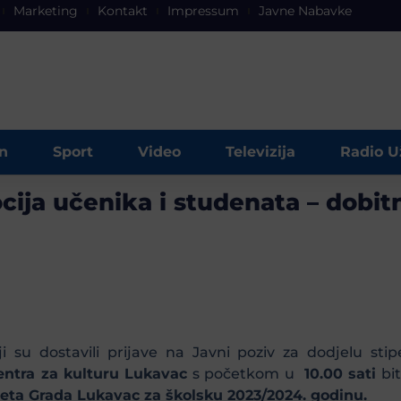
Marketing
Kontakt
Impressum
Javne Nabavke
n
Sport
Video
Televizija
Radio U
ija učenika i studenata – dobitn
su dostavili prijave na Javni poziv za dodjelu st
Centra za kulturu
Lukavac
s početkom u
10.00 sati
bit
žeta Grada Lukavac za školsku 2023/2024. godinu.