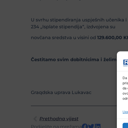
U svrhu stipendiranja uspješnih učenika 
234 „Isplate stipendija“, izdvojena su
novčana sredstva u visini od
129.600,00 
Čestitamo svim dobitnicima i želimo im 
Da 
pri
da 
Graqdska uprava Lukavac
ovo
odr
Upr
Prethodna vijest
Podijelite na mrežama