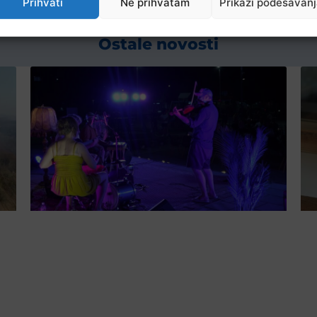
Prihvati
Ne prihvatam
Prikaži podešavan
Ostale novosti