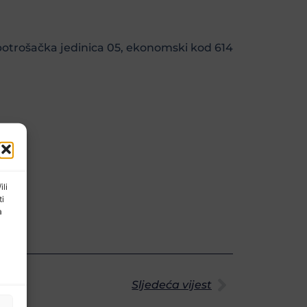
potrošačka jedinica 05, ekonomski kod 614
e!
ili
ti
a
Sljedeća vijest