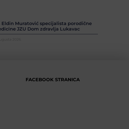
. Eldin Muratović specijalista porodične
dicine JZU Dom zdravlja Lukavac
Augusta 2026.
FACEBOOK STRANICA