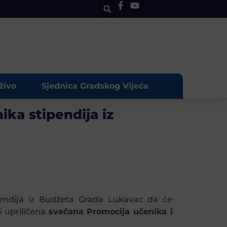
živo
Sjednica Gradskog Vijeća
ika stipendija iz
ipendija iz Budžeta Grada Lukavac da će
i upriličena
svečana Promocija učenika i