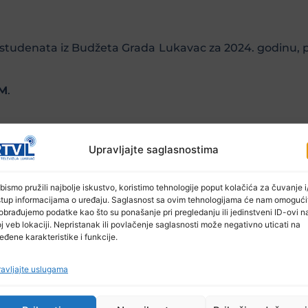
i studenata iz Budžeta Grada Lukavac za 2024. godinu, 
KM
.
da nastave biti ovako izvrsni i naredne školske godin
Upravljajte saglasnostima
bismo pružili najbolje iskustvo, koristimo tehnologije poput kolačića za čuvanje i/
stup informacijama o uređaju. Saglasnost sa ovim tehnologijama će nam omogući
obrađujemo podatke kao što su ponašanje pri pregledanju ili jedinstveni ID-ovi n
j veb lokaciji. Nepristanak ili povlačenje saglasnosti može negativno uticati na
eđene karakteristike i funkcije.
avljajte uslugama