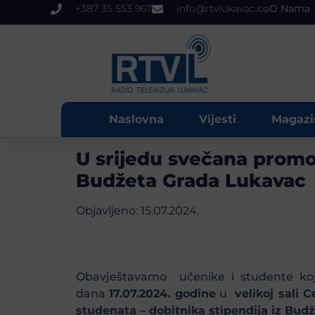
+387 35 553 967
info@rtvlukavac.ba
O Nama
Naslovna
Vijesti
Magazi
U srijedu svečana promoc
Budžeta Grada Lukavac
Objavljeno:
15.07.2024.
Obavještavamo učenike i studente koji 
dana
17.07.2024. godine
u
velikoj sali 
studenata – dobitnika stipendija iz Bud