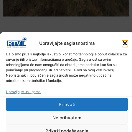
Upravljajte saglasnostima
Da bismo pružili najbolje iskustvo, koristimo tehnologije poput kolačića za
čuvanje i/ili pristup informacijama o uređaju. Saglasnost sa ovim
tehnologijama će nam omogućiti da obrađujemo podatke kao što su
ponašanje pri pregledanju ili jedinstveni ID-ovi na ovoj veb lokaciji.
Nepristanak ili povlačenje saglasnosti može negativno uticati na
određene karakteristike i funkcije.
U TK povećan broj požara
Upravljajte uslugama
7. Augusta 2026.
Prihvati
Ne prihvatam
Prikaži podešavanja