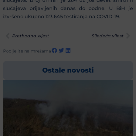
slučajeva. Broj umrlih je 264 uz još devet smrtnih
slučajeva prijavljenih danas do podne. U BiH je
izvršeno ukupno 123.645 testiranja na COVID-19.
Prethodna vijest
Sljedeća vijest
Podijelite na mrežama
Ostale novosti