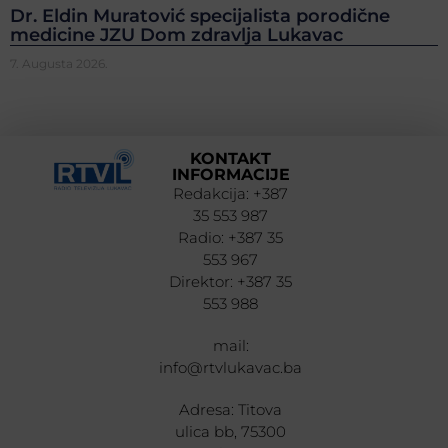
Dr. Eldin Muratović specijalista porodične
medicine JZU Dom zdravlja Lukavac
7. Augusta 2026.
KONTAKT
INFORMACIJE
Redakcija: +387
35 553 987
Radio: +387 35
553 967
Direktor: +387 35
553 988
mail:
info@rtvlukavac.ba
Adresa: Titova
ulica bb, 75300