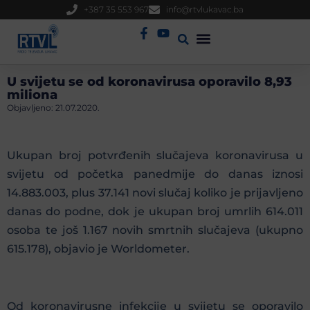
+387 35 553 967
info@rtvlukavac.ba
Radio Uživo
Sjednica Gradskog Vijeća
U svijetu se od koronavirusa oporavilo 8,93
miliona
Objavljeno:
21.07.2020.
Ukupan broj potvrđenih slučajeva koronavirusa u
svijetu od početka panedmije do danas iznosi
14.883.003, plus 37.141 novi slučaj koliko je prijavljeno
danas do podne, dok je ukupan broj umrlih 614.011
osoba te još 1.167 novih smrtnih slučajeva (ukupno
615.178), objavio je Worldometer.
Od koronavirusne infekcije u svijetu se oporavilo