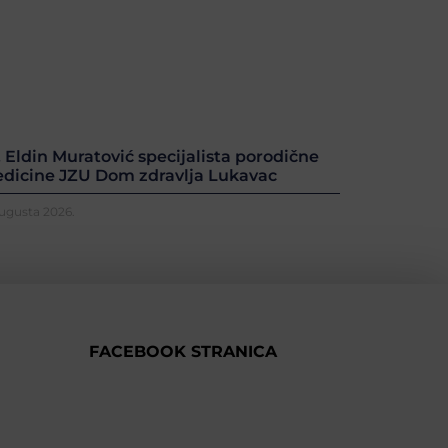
. Eldin Muratović specijalista porodične
dicine JZU Dom zdravlja Lukavac
Augusta 2026.
FACEBOOK STRANICA