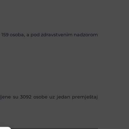
ječi 159 osoba, a pod zdravstvenim nadzorom
vljene su 3092 osobe uz jedan premještaj