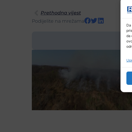
Prethodna vijest
Podijelite na mrežama
Da 
pri
da 
ovo
odr
Upr