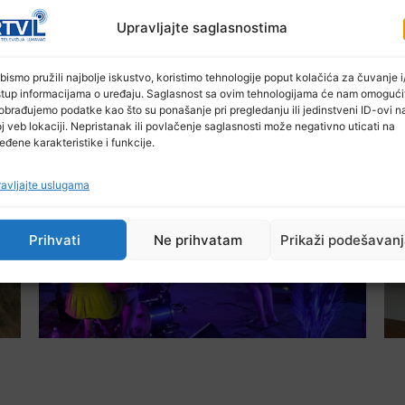
Upravljajte saglasnostima
bismo pružili najbolje iskustvo, koristimo tehnologije poput kolačića za čuvanje i/
stup informacijama o uređaju. Saglasnost sa ovim tehnologijama će nam omogući
obrađujemo podatke kao što su ponašanje pri pregledanju ili jedinstveni ID-ovi n
Ostale novosti
j veb lokaciji. Nepristanak ili povlačenje saglasnosti može negativno uticati na
eđene karakteristike i funkcije.
avljajte uslugama
Prihvati
Ne prihvatam
Prikaži podešavan