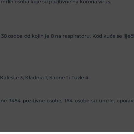
 umrlih osoba koje su pozitivne na korona virus.
je 38 osoba od kojih je 8 na respiratoru. Kod kuće se li
alesije 3, Kladnja 1, Sapne 1 i Tuzle 4.
ane 3454 pozitivne osobe, 164 osobe su umrle, opora