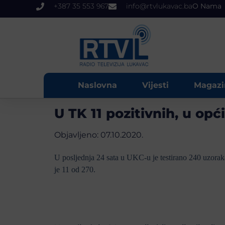
+387 35 553 967
info@rtvlukavac.ba
O Nama
Naslovna
Vijesti
Magazi
U TK 11 pozitivnih, u op
Objavljeno:
07.10.2020.
U posljednja 24 sata u UKC-u je testirano 240 uzoraka o
je 11 od 270.