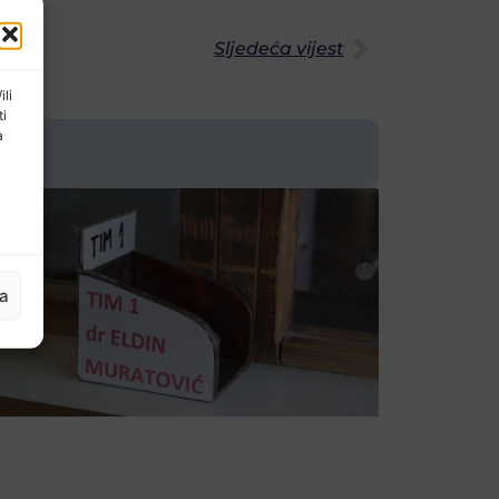
Sljedeća vijest
ili
ti
a
ja