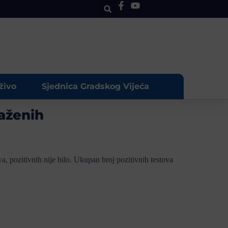
živo
Sjednica Gradskog Vijeća
raženih
va, pozitivnih nije bilo. Ukupan broj pozitivnih testova