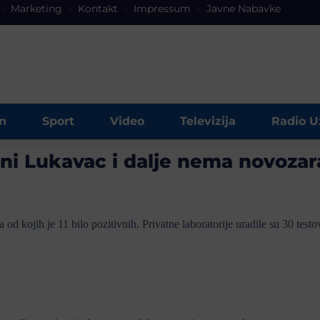
Marketing
Kontakt
Impressum
Javne Nabavke
n
Sport
Video
Televizija
Radio U
ćini Lukavac i dalje nema novoza
d kojih je 11 bilo pozitivnih. Privatne laboratorije uradile su 30 testo