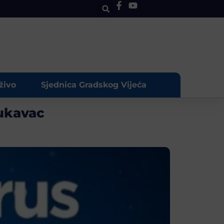
živo
Sjednica Gradskog Vijeća
Lukavac