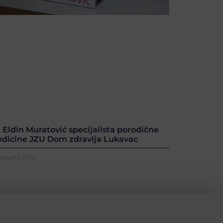
. Eldin Muratović specijalista porodične
dicine JZU Dom zdravlja Lukavac
Augusta 2026.