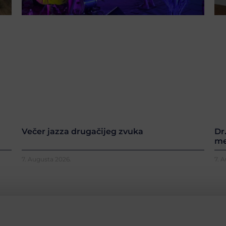
Večer jazza drugačijeg zvuka
Dr
me
7. Augusta 2026.
7. 