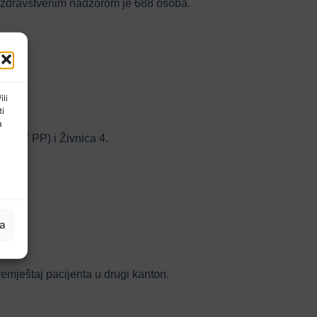
od zdravstvenim nadzorom je 688 osoba.
ili
ti
a
C + 7 PP) i Živnica 4.
ja
emještaj pacijenta u drugi kanton.