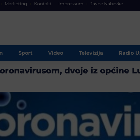
Marketing
Kontakt
Impressum
Javne Nabavke
n
Sport
Video
Televizija
Radio U
oronavirusom, dvoje iz općine 