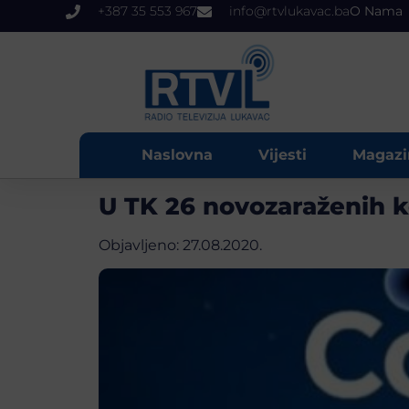
+387 35 553 967
info@rtvlukavac.ba
O Nama
Naslovna
Vijesti
Magazi
U TK 26 novozaraženih k
Objavljeno:
27.08.2020.