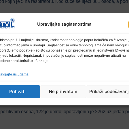
 od kojih je 5 na respiratoru. Kod kuće se liječi 381 osoba, a p
Upravljajte saglasnostima
bismo pružili najbolje iskustvo, koristimo tehnologije poput kolačića za čuvanje i/
stup informacijama o uređaju. Saglasnost sa ovim tehnologijama će nam omogući
obrađujemo podatke kao što su ponašanje pri pregledanju ili jedinstveni ID-ovi n
j veb lokaciji. Nepristanak ili povlačenje saglasnosti može negativno uticati na
ačanice 2, Kalesije 1, Lukavca 2 (1 UKC + 1 PP), Tuzle 15 (8 UK
eđene karakteristike i funkcije.
avljajte uslugama
Prihvati
Ne prihvatam
Prikaži podešavan
pozitivnih osoba, 122 je umrlo, oporavljenih je 2262 uz jedan pr