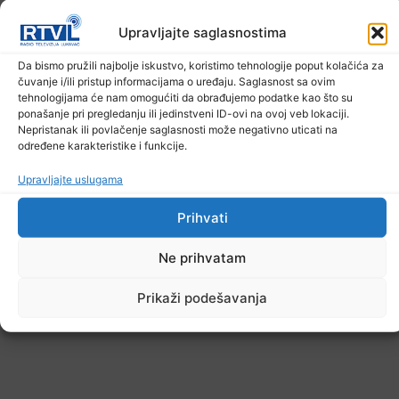
Upravljajte saglasnostima
Da bismo pružili najbolje iskustvo, koristimo tehnologije poput kolačića za
U TK povećan broj požara
čuvanje i/ili pristup informacijama o uređaju. Saglasnost sa ovim
tehnologijama će nam omogućiti da obrađujemo podatke kao što su
7. Augusta 2026.
ponašanje pri pregledanju ili jedinstveni ID-ovi na ovoj veb lokaciji.
Nepristanak ili povlačenje saglasnosti može negativno uticati na
određene karakteristike i funkcije.
Upravljajte uslugama
Prihvati
Ne prihvatam
Prikaži podešavanja