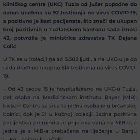
kliničkog centra (UKC) Tuzla od jučer popodne do
danas urađena su 92 testiranja na virus COVID-19,
a pozitivno je šest pacijenata, što znači da ukupan
broj pozitivnih u Tuzlanskom kantonu sada iznosi
43, potvrdila je ministrica zdravstva TK Dajana
Čolić
U TK se u izolaciji nalazi 3.508 ljudi, a na UKC-u je do
sada urađeno ukupno 514 testiranja na virus COVID-
19.
– Od 43 osobe 15 je hospitalizirano na UKC-u Tuzla,
pet osoba na Medicinskom institutu Bayer (MIB),
bivšem Centru za srce te jedna osoba je u brčanskoj
bolnici, dok je 21 u kućnoj izolaciji. Jedna pozitivna
pacijentica preminula je prije dva dana na MIB-u, a
jedna je s MIB-a prebačena na liječenje u Banju
Luku – pojasnila je Čolić.