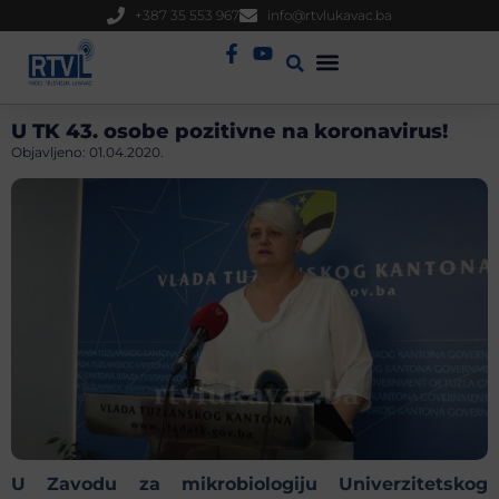
+387 35 553 967
info@rtvlukavac.ba
Radio Uživo
Sjednica Gradskog Vijeća
U TK 43. osobe pozitivne na koronavirus!
Objavljeno:
01.04.2020.
U Zavodu za mikrobiologiju Univerzitetskog