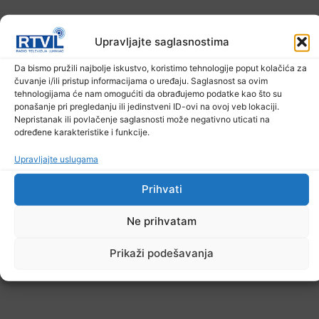
Upravljajte saglasnostima
Da bismo pružili najbolje iskustvo, koristimo tehnologije poput kolačića za
Šta jesti i piti tokom ljetnih vrućina
čuvanje i/ili pristup informacijama o uređaju. Saglasnost sa ovim
tehnologijama će nam omogućiti da obrađujemo podatke kao što su
9. Augusta 2026.
ponašanje pri pregledanju ili jedinstveni ID-ovi na ovoj veb lokaciji.
Nepristanak ili povlačenje saglasnosti može negativno uticati na
određene karakteristike i funkcije.
Upravljajte uslugama
Prihvati
Ne prihvatam
Prikaži podešavanja