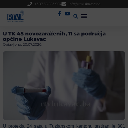
+387 35 553 967
info@rtvlukavac.ba
Radio Uživo
Sjednica Gradskog Vijeća
U TK 45 novozaraženih, 11 sa područja
općine Lukavac
Objavljeno:
20.07.2020.
U protekla 24 sata u Tuzlanskom kantonu testiran je 301