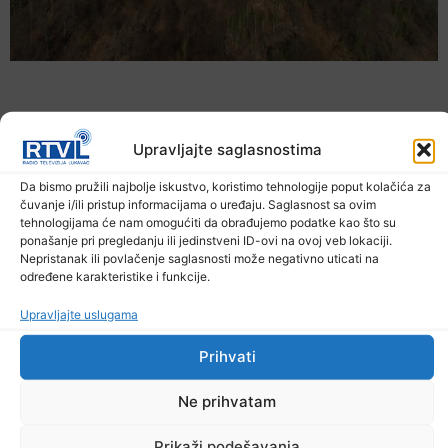
Upravljajte saglasnostima
Da bismo pružili najbolje iskustvo, koristimo tehnologije poput kolačića za
čuvanje i/ili pristup informacijama o uređaju. Saglasnost sa ovim
tehnologijama će nam omogućiti da obrađujemo podatke kao što su
ponašanje pri pregledanju ili jedinstveni ID-ovi na ovoj veb lokaciji.
Nepristanak ili povlačenje saglasnosti može negativno uticati na
određene karakteristike i funkcije.
U TK povećan broj požara
Upravljajte uslugama
7. Augusta 2026.
Prihvati
Ne prihvatam
Prikaži podešavanja