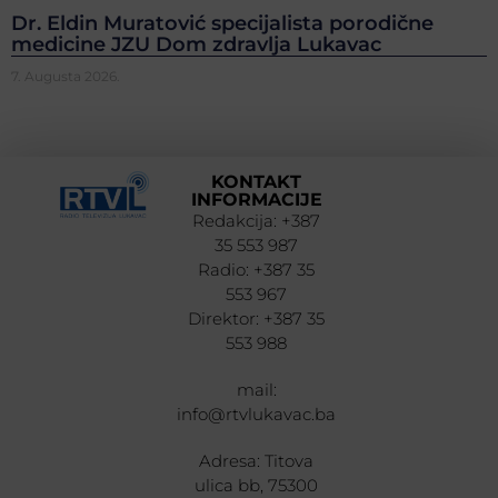
Dr. Eldin Muratović specijalista porodične
medicine JZU Dom zdravlja Lukavac
7. Augusta 2026.
KONTAKT
INFORMACIJE
Redakcija: +387
35 553 987
Radio: +387 35
553 967
Direktor: +387 35
553 988
mail:
info@rtvlukavac.ba
Adresa: Titova
ulica bb, 75300