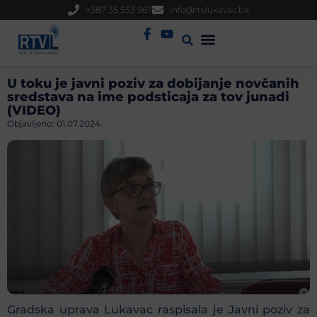
+387 35 553 967
info@rtvlukavac.ba
Radio Uživo
Sjednica Gradskog Vijeća
U toku je javni poziv za dobijanje novčanih
sredstava na ime podsticaja za tov junadi
(VIDEO)
Objavljeno:
01.07.2024.
Gradska uprava Lukavac raspisala je Javni poziv za