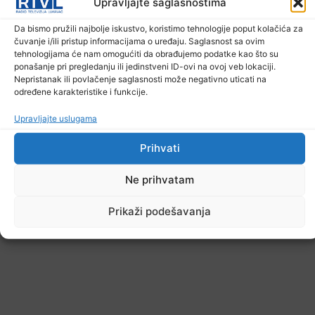
Upravljajte saglasnostima
U TK povećan broj požara
Da bismo pružili najbolje iskustvo, koristimo tehnologije poput kolačića za
7. Augusta 2026.
čuvanje i/ili pristup informacijama o uređaju. Saglasnost sa ovim
tehnologijama će nam omogućiti da obrađujemo podatke kao što su
ponašanje pri pregledanju ili jedinstveni ID-ovi na ovoj veb lokaciji.
Nepristanak ili povlačenje saglasnosti može negativno uticati na
određene karakteristike i funkcije.
Upravljajte uslugama
Prihvati
Ne prihvatam
Prikaži podešavanja