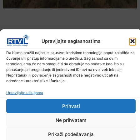
Upravljajte saglasnostima
Da bismo pružili najbolje iskustvo, koristimo tehnologije poput kolačića za
čuvanje i/ili pristup informacijama o uređaju. Saglasnost sa ovim
tehnologijama će nam omogućiti da obrađujemo podatke kao što su
ponašanje pri pregledanju ili jedinstveni ID-ovi na ovoj veb lokaciji.
Nepristanak ili povlačenje saglasnosti može negativno uticati na
određene karakteristike i funkcije.
U TK povećan broj požara
Upravljajte uslugama
7. Augusta 2026.
Prihvati
Ne prihvatam
Prikaži podešavanja