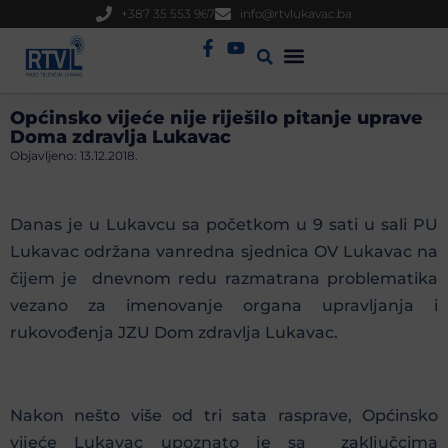
+387 35 553 967
info@rtvlukavac.ba
Radio Uživo
Sjednica Gradskog Vijeća
Općinsko vijeće nije riješilo pitanje uprave
Doma zdravlja Lukavac
Objavljeno:
13.12.2018.
Danas je u Lukavcu sa početkom u 9 sati u sali PU
Lukavac održana vanredna sjednica OV Lukavac na
čijem je dnevnom redu razmatrana problematika
vezano za imenovanje organa upravljanja i
rukovođenja JZU Dom zdravlja Lukavac.
Nakon nešto više od tri sata rasprave, Općinsko
vijeće Lukavac upoznato je sa zaključcima