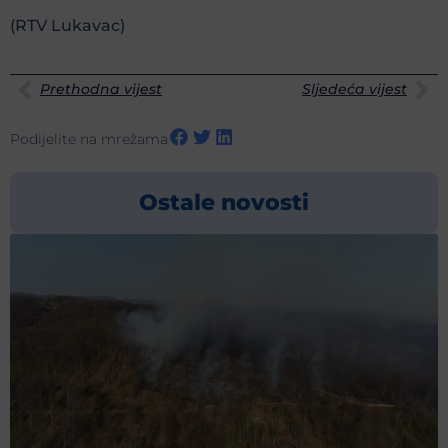
(RTV Lukavac)
Prethodna vijest
Sljedeća vijest
Podijelite na mrežama
Ostale novosti