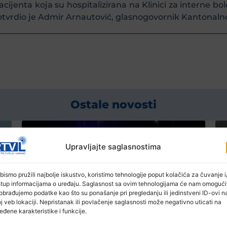
enta koja su hospitalizirana na Klinici za interne bole
potvrdio je Admir Arnautović, glasnogovornik Kantonalno
Ostale novosti
Upravljajte saglasnostima
bismo pružili najbolje iskustvo, koristimo tehnologije poput kolačića za čuvanje i/
stup informacijama o uređaju. Saglasnost sa ovim tehnologijama će nam omogući
obrađujemo podatke kao što su ponašanje pri pregledanju ili jedinstveni ID-ovi n
j veb lokaciji. Nepristanak ili povlačenje saglasnosti može negativno uticati na
eđene karakteristike i funkcije.