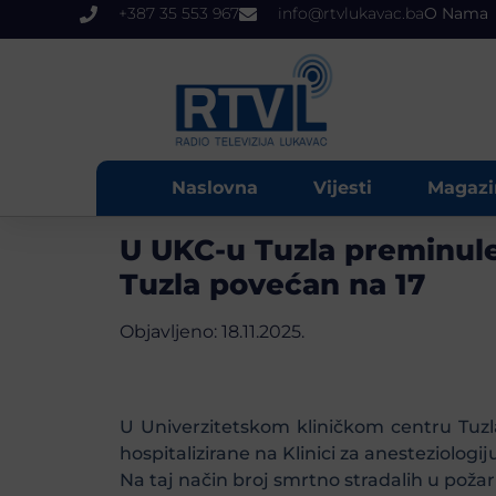
+387 35 553 967
info@rtvlukavac.ba
O Nama
Naslovna
Vijesti
Magazi
U UKC-u Tuzla preminule
Tuzla povećan na 17
Objavljeno:
18.11.2025.
U Univerzitetskom kliničkom centru Tuzl
hospitalizirane na Klinici za anesteziologi
Na taj način broj smrtno stradalih u pož