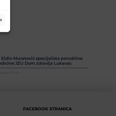
ja
. Eldin Muratović specijalista porodične
dicine JZU Dom zdravlja Lukavac
Augusta 2026.
FACEBOOK STRANICA