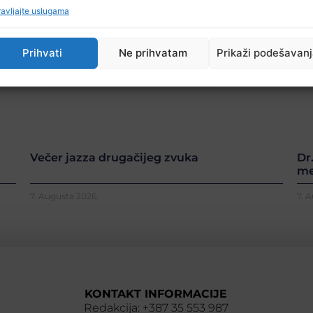
avljajte uslugama
Prihvati
Ne prihvatam
Prikaži podešavan
Večer jazza drugačijeg zvuka
Dr
me
7. Augusta 2026.
7. 
KONTAKT INFORMACIJE
Redakcija: +387 35 553 987