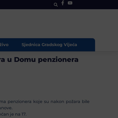
živo
Sjednica Gradskog Vijeća
ara u Domu penzionera
oma penzionera koje su nakon požara bile
tanove.
ćan je na 17.