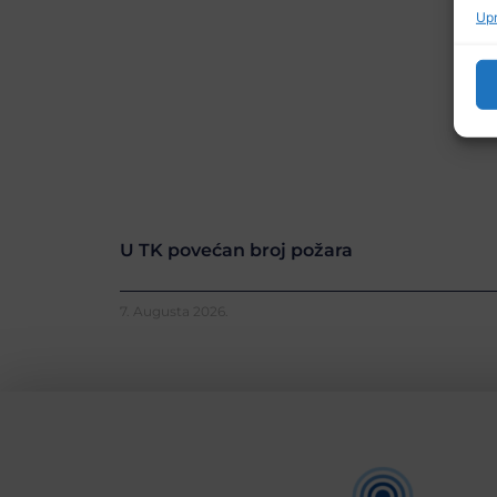
Upr
U TK povećan broj požara
7. Augusta 2026.