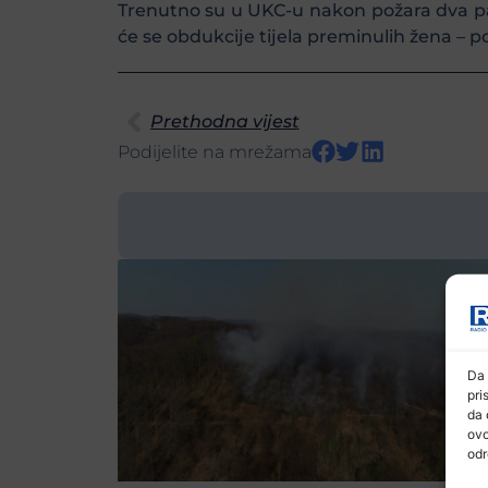
Trenutno su u UKC-u nakon požara dva pacij
će se obdukcije tijela preminulih žena – 
Prethodna vijest
Podijelite na mrežama
Da 
pri
da 
ovo
odr