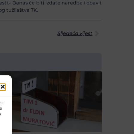
sti.- Danas će biti izdate naredbe i obavit
g tužilaštva TK.
Sljedeća vijest
ili
ti
a