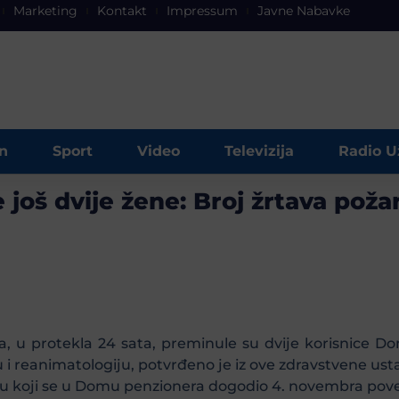
Marketing
Kontakt
Impressum
Javne Nabavke
n
Sport
Video
Televizija
Radio U
 još dvije žene: Broj žrtava pož
a, u protekla 24 sata, preminule su dvije korisnice D
ju i reanimatologiju, potvrđeno je iz ove zdravstvene us
aru koji se u Domu penzionera dogodio 4. novembra pove