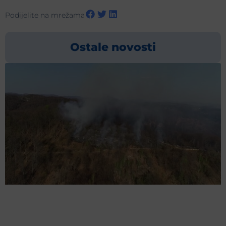
Podijelite na mrežama
Ostale novosti