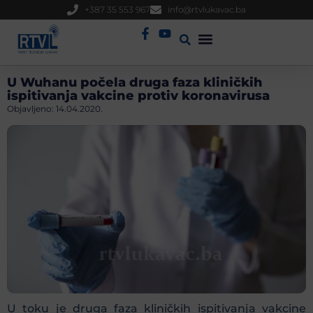
+387 35 553 967
info@rtvlukavac.ba
Radio Uživo
Sjednica Gradskog Vijeća
U Wuhanu počela druga faza kliničkih
ispitivanja vakcine protiv koronavirusa
Objavljeno:
14.04.2020.
U toku je druga faza kliničkih ispitivanja vakcine