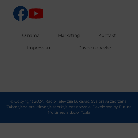
O nama
Marketing
Kontakt
Impressum
Javne nabavke
© Copyright 2024. Radio Televizija Lukavac. Sva prava zadržana.
Zabranjeno preuzimanje sadržaja bez dozvole. Developed by
Futura
Multimedia d.o.o. Tuzla