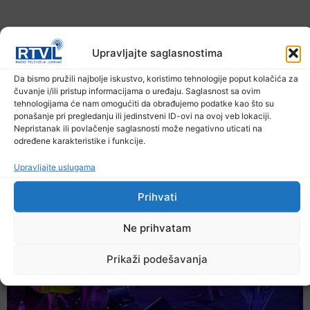
Upravljajte saglasnostima
Da bismo pružili najbolje iskustvo, koristimo tehnologije poput kolačića za
čuvanje i/ili pristup informacijama o uređaju. Saglasnost sa ovim
tehnologijama će nam omogućiti da obrađujemo podatke kao što su
U TK povećan broj požara
ponašanje pri pregledanju ili jedinstveni ID-ovi na ovoj veb lokaciji.
Nepristanak ili povlačenje saglasnosti može negativno uticati na
7. Augusta 2026.
određene karakteristike i funkcije.
Upravljajte uslugama
Prihvati
Ne prihvatam
Prikaži podešavanja