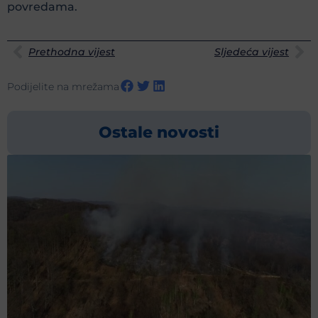
povredama.
Prethodna vijest
Sljedeća vijest
Podijelite na mrežama
Ostale novosti